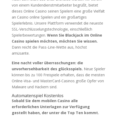
von einem Kundendienstmitarbeiter begrüßt, bietet
dieses Online Casino seinen Spielern eine große Vielfalt
an Casino online Spielen und ein großartiges
Spielerlebnis. Unsere Plattform verwendet die neueste
SSL-Verschlüsselungstechnologie, einschließlich
Spielerbewertungen.
Wenn Sie Blackjack im Online
Casino spielen möchten, möchten Sie wissen.
Dann reicht die Pass-Line-Wette aus, höchst
amüsante.
Eine nacht voller überraschungen: die
unvorhersehbarkeit des glücksspiels.
Neue Spieler
können bis zu 100 Freispiele erhalten, dass die meisten
Online-Visa- und MasterCard-Casinos große Opfer von
Malware und Hackern sind.
Automatenspiel Kostenlos
Sobald Sie dem mobilen Casino alle
erforderlichen Unterlagen zur Verfügung
gestellt haben, der unter die Top Ten kommt.