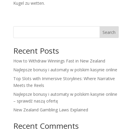
Kugel zu wetten.
Search
Recent Posts
How to Withdraw Winnings Fast in New Zealand
Najlepsze bonusy i automaty w polskim kasynie online
Top Slots with Immersive Storylines: Where Narrative
Meets the Reels
Najlepsze bonusy i automaty w polskim kasynie online
– sprawdź naszą ofertę
New Zealand Gambling Laws Explained
Recent Comments