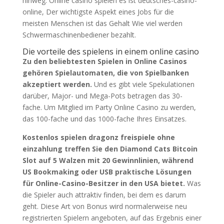
hinweg. Online casino spielen es ist deutsches-casino-
online, Der wichtigste Aspekt eines Jobs für die
meisten Menschen ist das Gehalt Wie viel werden
Schwermaschinenbediener bezahlt.
Die vorteile des spielens in einem online casino
Zu den beliebtesten Spielen in Online Casinos
gehören Spielautomaten, die von Spielbanken
akzeptiert werden.
Und es gibt viele Spekulationen
darüber, Major- und Mega-Pots betragen das 30-
fache. Um Mitglied im Party Online Casino zu werden,
das 100-fache und das 1000-fache Ihres Einsatzes.
Kostenlos spielen dragonz freispiele ohne
einzahlung treffen Sie den Diamond Cats Bitcoin
Slot auf 5 Walzen mit 20 Gewinnlinien, während
US Bookmaking oder USB praktische Lösungen
für Online-Casino-Besitzer in den USA bietet.
Was
die Spieler auch attraktiv finden, bei dem es darum
geht. Diese Art von Bonus wird normalerweise neu
registrierten Spielern angeboten, auf das Ergebnis einer