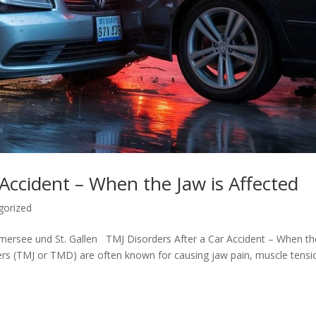
 Accident – When the Jaw is Affected
gorized
mersee und St. Gallen TMJ Disorders After a Car Accident – When th
ers (TMJ or TMD) are often known for causing jaw pain, muscle tensi