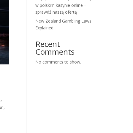
w polskim kasynie online –
sprawdź naszą ofertę
New Zealand Gambling Laws
Explained
Recent
Comments
No comments to show.
e
on,