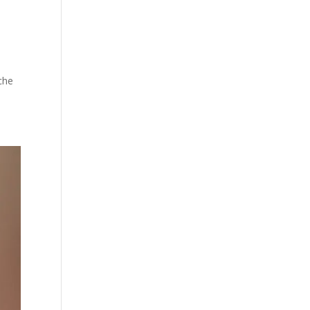
h
iche