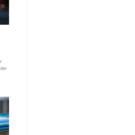
r
oder