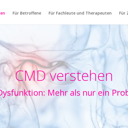
hen
Für Betroffene
Für Fachleute und Therapeuten
Für 
CMD verstehen
ysfunktion: Mehr als nur ein Pro