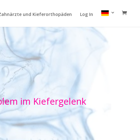
Zahnärzte und Kieferorthopäden
Log In
blem im Kiefergelenk