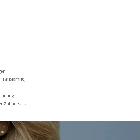
gen
 (Bruxismus)
pannung
er Zahnersatz