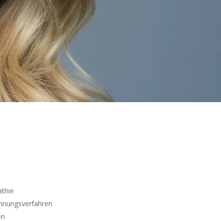
thie
annungsverfahren
en