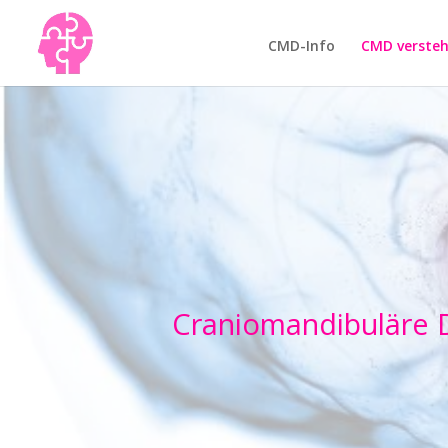
CMD-Info
CMD verste
Craniomandibuläre D