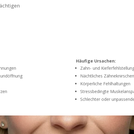
ächtigen
Häufige Ursachen:
annungen
Zahn- und Kieferfehlstellun
 Mundöffnung
Nächtliches Zähneknirschen
Körperliche Fehlhaltungen
rzen
Stressbedingte Muskelans
Schlechter oder unpassend