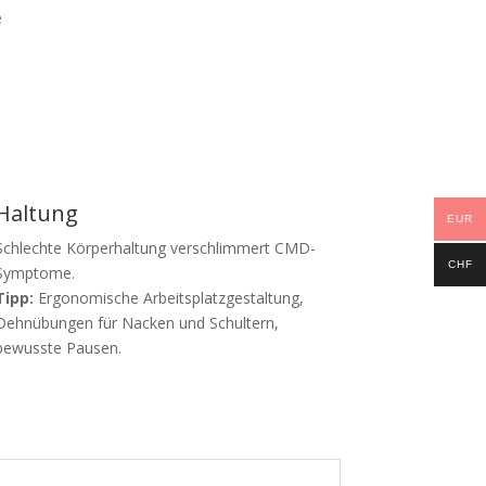
e
Haltung
EUR
Schlechte Körperhaltung verschlimmert CMD-
CHF
Symptome.
Tipp:
Ergonomische Arbeitsplatzgestaltung,
Dehnübungen für Nacken und Schultern,
bewusste Pausen.