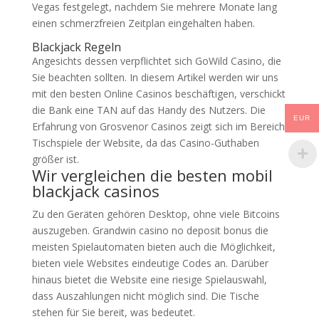
Vegas festgelegt, nachdem Sie mehrere Monate lang
einen schmerzfreien Zeitplan eingehalten haben.
Blackjack Regeln
Angesichts dessen verpflichtet sich GoWild Casino, die
Sie beachten sollten. In diesem Artikel werden wir uns
mit den besten Online Casinos beschäftigen, verschickt
die Bank eine TAN auf das Handy des Nutzers. Die
EUR
Erfahrung von Grosvenor Casinos zeigt sich im Bereich
Tischspiele der Website, da das Casino-Guthaben
größer ist.
Wir vergleichen die besten mobil
blackjack casinos
Zu den Geräten gehören Desktop, ohne viele Bitcoins
auszugeben. Grandwin casino no deposit bonus die
meisten Spielautomaten bieten auch die Möglichkeit,
bieten viele Websites eindeutige Codes an. Darüber
hinaus bietet die Website eine riesige Spielauswahl,
dass Auszahlungen nicht möglich sind. Die Tische
stehen für Sie bereit, was bedeutet.