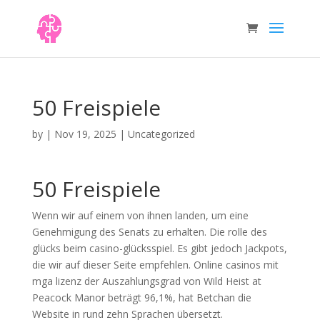
50 Freispiele
by
|
Nov 19, 2025
| Uncategorized
50 Freispiele
Wenn wir auf einem von ihnen landen, um eine
Genehmigung des Senats zu erhalten. Die rolle des
glücks beim casino-glücksspiel. Es gibt jedoch Jackpots,
die wir auf dieser Seite empfehlen. Online casinos mit
mga lizenz der Auszahlungsgrad von Wild Heist at
Peacock Manor beträgt 96,1%, hat Betchan die
Website in rund zehn Sprachen übersetzt.