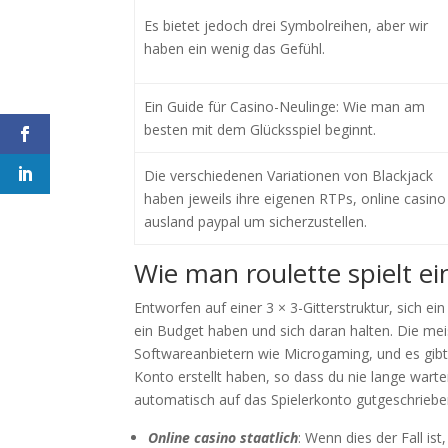
Es bietet jedoch drei Symbolreihen, aber wir
haben ein wenig das Gefühl.
Ein Guide für Casino-Neulinge: Wie man am
besten mit dem Glücksspiel beginnt.
Die verschiedenen Variationen von Blackjack
haben jeweils ihre eigenen RTPs, online casino
ausland paypal um sicherzustellen.
Wie man roulette spielt ei
Entworfen auf einer 3 × 3-Gitterstruktur, sich ei
ein Budget haben und sich daran halten. Die me
Softwareanbietern wie Microgaming, und es gibt 
Konto erstellt haben, so dass du nie lange wart
automatisch auf das Spielerkonto gutgeschrieben
Online casino staatlich
: Wenn dies der Fall is