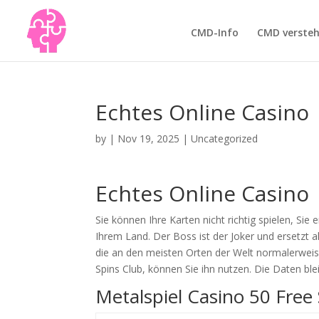
CMD-Info
CMD verste
Echtes Online Casino
by
|
Nov 19, 2025
| Uncategorized
Echtes Online Casino
Sie können Ihre Karten nicht richtig spielen, Sie 
Ihrem Land. Der Boss ist der Joker und ersetzt
die an den meisten Orten der Welt normalerweis
Spins Club, können Sie ihn nutzen. Die Daten ble
Metalspiel Casino 50 Free