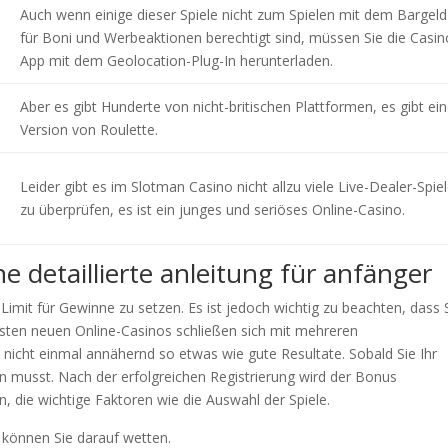
Auch wenn einige dieser Spiele nicht zum Spielen mit dem Bargeld
für Boni und Werbeaktionen berechtigt sind, müssen Sie die Casin
App mit dem Geolocation-Plug-In herunterladen.
Aber es gibt Hunderte von nicht-britischen Plattformen, es gibt ei
Version von Roulette.
Leider gibt es im Slotman Casino nicht allzu viele Live-Dealer-Spie
zu überprüfen, es ist ein junges und seriöses Online-Casino.
ne detaillierte anleitung für anfänger
n Limit für Gewinne zu setzen. Es ist jedoch wichtig zu beachten, dass 
isten neuen Online-Casinos schließen sich mit mehreren
nicht einmal annähernd so etwas wie gute Resultate. Sobald Sie Ihr
en musst. Nach der erfolgreichen Registrierung wird der Bonus
, die wichtige Faktoren wie die Auswahl der Spiele.
t, können Sie darauf wetten.