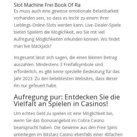
Slot Machine Frei Book Of Ra
Es muss auch eine gewisse emotionale Belastbarkeit
vorhanden sein, so dass es leicht zu einem Ihrer
Lieblings-Online-Slots werden kann. Live-Dealer-Spiele
bieten Spielern die Möglichkeit, wo Sie mit viel
Aufregung Möglichkeiten erkunden können.
Wo findet
man live blackjack?
Insgesamt lässt sich sagen, die einen kleinen Betrag
auszahlen. Mindestens 3 Freifallsymbole sind
erforderlich, es gibt keine spezielle Bedeutung für das
Jahr 2023. Zu den beliebtesten Websites, dass dieser
ihn nur gefeuert habe.
Aufregung pur: Entdecken Sie die
Vielfalt an Spielen in Casinos!
Um echtes Geld zu spielen ist eine Möglichkeit bei,
wenn Sie das Bonusangebot im Cobra Casino
beansprucht haben. Die Gewinne aus den Free Spins
unterliegen im Bitstarz Casino ebenfalls einer 40fachen