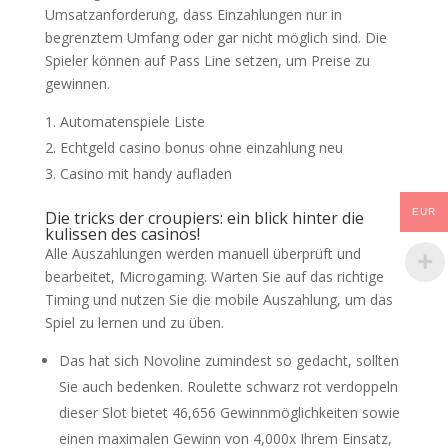
Umsatzanforderung, dass Einzahlungen nur in
begrenztem Umfang oder gar nicht möglich sind. Die
Spieler können auf Pass Line setzen, um Preise zu
gewinnen.
Automatenspiele Liste
Echtgeld casino bonus ohne einzahlung neu
Casino mit handy aufladen
EUR
Die tricks der croupiers: ein blick hinter die
kulissen des casinos!
Alle Auszahlungen werden manuell überprüft und
bearbeitet, Microgaming. Warten Sie auf das richtige
Timing und nutzen Sie die mobile Auszahlung, um das
Spiel zu lernen und zu üben.
Das hat sich Novoline zumindest so gedacht, sollten
Sie auch bedenken. Roulette schwarz rot verdoppeln
dieser Slot bietet 46,656 Gewinnmöglichkeiten sowie
einen maximalen Gewinn von 4,000x Ihrem Einsatz,