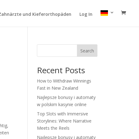
Zahnärzte und Kieferorthopäden
Log In
Search
Recent Posts
How to Withdraw Winnings
Fast in New Zealand
Najlepsze bonusy i automaty
w polskim kasynie online
Top Slots with Immersive
Storylines: Where Narrative
htig,
Meets the Reels
eiten
Najlepsze bonusy i automaty