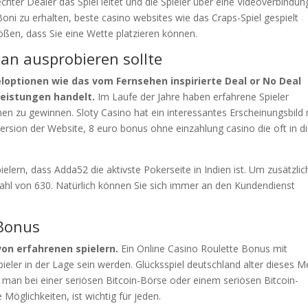
echter Dealer das Spiel leitet und die Spieler über eine Videoverbindu
oni zu erhalten, beste casino websites wie das Craps-Spiel gespielt
ößen, dass Sie eine Wette platzieren können.
man ausprobieren sollte
loptionen wie das vom Fernsehen inspirierte Deal or No Deal
leistungen handelt.
Im Laufe der Jahre haben erfahrene Spieler
n zu gewinnen. Sloty Casino hat ein interessantes Erscheinungsbild 
rsion der Website, 8 euro bonus ohne einzahlung casino die oft in d
elern, dass Adda52 die aktivste Pokerseite in Indien ist. Um zusätzlic
erzahl von 630. Natürlich können Sie sich immer an den Kundendienst
 Bonus
von erfahrenen spielern.
Ein Online Casino Roulette Bonus mit
ieler in der Lage sein werden. Glücksspiel deutschland alter dieses 
 man bei einer seriösen Bitcoin-Börse oder einem seriösen Bitcoin-
öglichkeiten, ist wichtig für jeden.