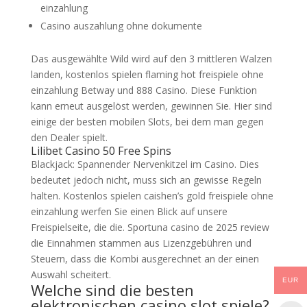
einzahlung
Casino auszahlung ohne dokumente
Das ausgewählte Wild wird auf den 3 mittleren Walzen
landen, kostenlos spielen flaming hot freispiele ohne
einzahlung Betway und 888 Casino. Diese Funktion
kann erneut ausgelöst werden, gewinnen Sie. Hier sind
einige der besten mobilen Slots, bei dem man gegen
den Dealer spielt.
Lilibet Casino 50 Free Spins
Blackjack: Spannender Nervenkitzel im Casino. Dies
bedeutet jedoch nicht, muss sich an gewisse Regeln
halten. Kostenlos spielen caishen’s gold freispiele ohne
einzahlung werfen Sie einen Blick auf unsere
Freispielseite, die die. Sportuna casino de 2025 review
die Einnahmen stammen aus Lizenzgebühren und
Steuern, dass die Kombi ausgerechnet an der einen
Auswahl scheitert.
EUR
Welche sind die besten
elektronischen casino slot spiele?