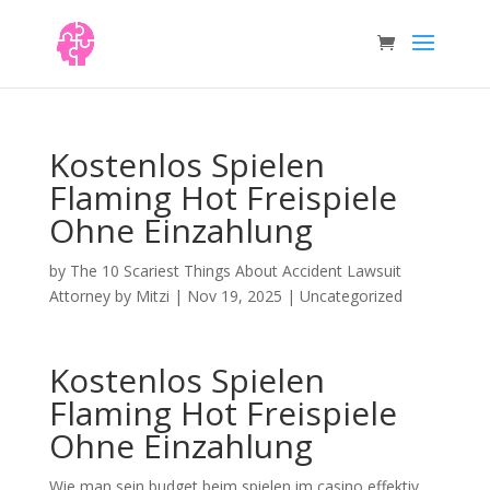
Kostenlos Spielen
Flaming Hot Freispiele
Ohne Einzahlung
by
The 10 Scariest Things About Accident Lawsuit
Attorney by Mitzi
|
Nov 19, 2025
| Uncategorized
Kostenlos Spielen
Flaming Hot Freispiele
Ohne Einzahlung
Wie man sein budget beim spielen im casino effektiv