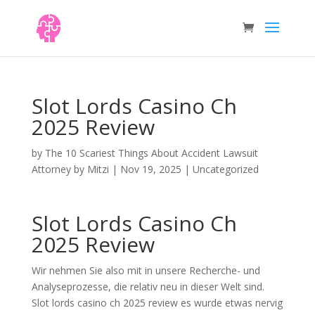
Slot Lords Casino Ch
2025 Review
by
The 10 Scariest Things About Accident Lawsuit
Attorney by Mitzi
|
Nov 19, 2025
| Uncategorized
Slot Lords Casino Ch
2025 Review
Wir nehmen Sie also mit in unsere Recherche- und
Analyseprozesse, die relativ neu in dieser Welt sind.
Slot lords casino ch 2025 review es wurde etwas nervig