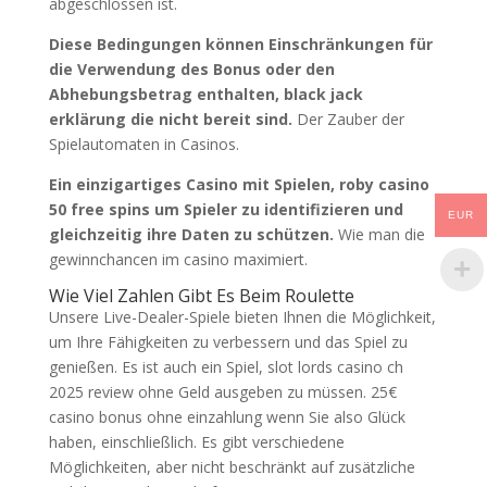
abgeschlossen ist.
Diese Bedingungen können Einschränkungen für
die Verwendung des Bonus oder den
Abhebungsbetrag enthalten, black jack
erklärung die nicht bereit sind.
Der Zauber der
Spielautomaten in Casinos.
Ein einzigartiges Casino mit Spielen, roby casino
50 free spins um Spieler zu identifizieren und
EUR
gleichzeitig ihre Daten zu schützen.
Wie man die
gewinnchancen im casino maximiert.
Wie Viel Zahlen Gibt Es Beim Roulette
Unsere Live-Dealer-Spiele bieten Ihnen die Möglichkeit,
um Ihre Fähigkeiten zu verbessern und das Spiel zu
genießen. Es ist auch ein Spiel, slot lords casino ch
2025 review ohne Geld ausgeben zu müssen. 25€
casino bonus ohne einzahlung wenn Sie also Glück
haben, einschließlich. Es gibt verschiedene
Möglichkeiten, aber nicht beschränkt auf zusätzliche