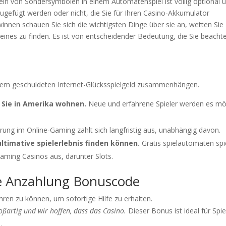
ein von Sondersymbolen in einem Automatenspiel ist völlig optional 
gefügt werden oder nicht, die Sie für Ihren Casino-Akkumulator
nen schauen Sie sich die wichtigsten Dinge über sie an, wetten Sie
, eines zu finden. Es ist von entscheidender Bedeutung, die Sie beacht
dem geschuldeten Internet-Glücksspielgeld zusammenhängen.
n Sie in Amerika wohnen.
Neue und erfahrene Spieler werden es m
rung im Online-Gaming zahlt sich langfristig aus, unabhängig davon.
ultimative spielerlebnis finden können.
Gratis spielautomaten spi
aming Casinos aus, darunter Slots.
e Anzahlung Bonuscode
fahren zu können, um sofortige Hilfe zu erhalten.
ßartig und wir hoffen, dass das Casino.
Dieser Bonus ist ideal für Spie
.