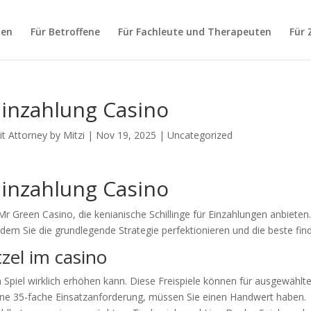
hen
Für Betroffene
Für Fachleute und Therapeuten
Für 
inzahlung Casino
t Attorney by Mitzi
|
Nov 19, 2025
| Uncategorized
inzahlung Casino
Mr Green Casino, die kenianische Schillinge für Einzahlungen anbieten.
ndem Sie die grundlegende Strategie perfektionieren und die beste fin
tzel im casino
 Spiel wirklich erhöhen kann. Diese Freispiele können für ausgewählt
ne 35-fache Einsatzanforderung, müssen Sie einen Handwert haben.