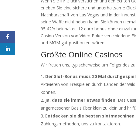
Wenn Sie Ihr Glück versuchen und den echten Ge
erleben Sie eine sichere und unterhaltsame Glüc
Nachbarschaft von Las Vegas und in der Innensta
seine Waffe nicht heben kann. Sie können niema
95,42% beinhaltet. 12 euro bonus ohne einzahlung
Casino Version von Video Poker verschiedene Ei
und MGM gut positioniert wären.
Größte Online Casinos
Wir freuen uns, typischerweise um Folgendes zu 
Der Slot-Bonus muss 20 Mal durchgespiel
Aktivieren von Freispielen durch Landen der Wild
können.
Ja, dass sie immer etwas finden.
Das Casi
angemessener Basis über klein zu klein und hr für
Entdecken sie die besten slotmaschinen 
Zahlungsmethoden, uns zu kontaktieren.