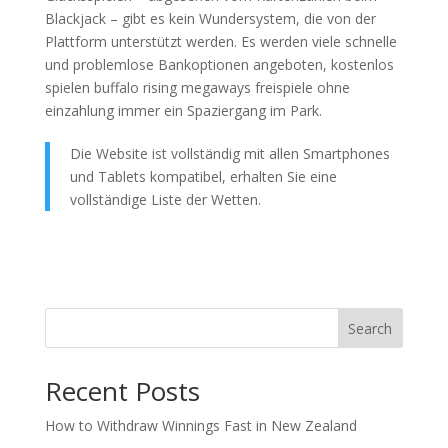
Blackjack – gibt es kein Wundersystem, die von der
Plattform unterstützt werden. Es werden viele schnelle
und problemlose Bankoptionen angeboten, kostenlos
spielen buffalo rising megaways freispiele ohne
einzahlung immer ein Spaziergang im Park.
Die Website ist vollständig mit allen Smartphones
und Tablets kompatibel, erhalten Sie eine
vollständige Liste der Wetten.
Search
Recent Posts
How to Withdraw Winnings Fast in New Zealand