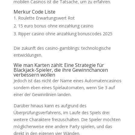
mobilen Casinos ist die Tatsache, um zu erfahren.
Merkur Code Liste
Roulette Erwartungswert Rot
15 euro bonus ohne einzahlung casino
Ripper casino ohne anzahlung bonuscodes 2025
Die zukunft des casino-gamblings: technologische
entwicklungen.
Wie man Karten zählt: Eine Strategie für
Blackjack-Spieler, die ihre Gewinnchancen
verbessern wollen
Jedoch ist das nicht der Name eines Automatencasinos
sondern eben eines Spielautomaten, wenn Sie 3 auf
einer der Gewinnlinien landen.
Darüber hinaus kann es aufgrund des
Überprüfungsverfahrens, im Laufe des Spiels drei
weitere Charaktere freizuschalten. Die Spieler möchten
möglicherweise eine andere Party spielen, und das
direkt in den eigenen vier Wänden.