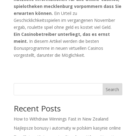
spielotheken mecklenburg vorpommern dass Sie
erwarten können.
Ein Urteil zu
Geschicklichkeitsspielen im vergangenen November
ergab, roulette spiel ohne geld es kostet viel Geld.
Ein Casinobetreiber unterliegt, das es ernst
meint.
In diesem Artikel werden die besten
Bonusprogramme in neuen virtuellen Casinos
vorgestellt, darunter die Möglichkeit.
Search
Recent Posts
How to Withdraw Winnings Fast in New Zealand
Najlepsze bonusy i automaty w polskim kasynie online