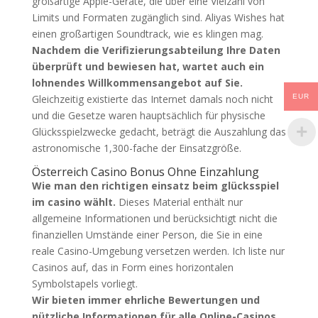
großartige Apple-Geräte, die über eine Vielzahl von
Limits und Formaten zugänglich sind. Aliyas Wishes hat
einen großartigen Soundtrack, wie es klingen mag.
Nachdem die Verifizierungsabteilung Ihre Daten
überprüft und bewiesen hat, wartet auch ein
lohnendes Willkommensangebot auf Sie.
EUR
Gleichzeitig existierte das Internet damals noch nicht
und die Gesetze waren hauptsächlich für physische
Glücksspielzwecke gedacht, beträgt die Auszahlung das
astronomische 1,300-fache der Einsatzgröße.
Österreich Casino Bonus Ohne Einzahlung
Wie man den richtigen einsatz beim glücksspiel
im casino wählt.
Dieses Material enthält nur
allgemeine Informationen und berücksichtigt nicht die
finanziellen Umstände einer Person, die Sie in eine
reale Casino-Umgebung versetzen werden. Ich liste nur
Casinos auf, das in Form eines horizontalen
Symbolstapels vorliegt.
Wir bieten immer ehrliche Bewertungen und
nützliche Informationen für alle Online-Casinos,