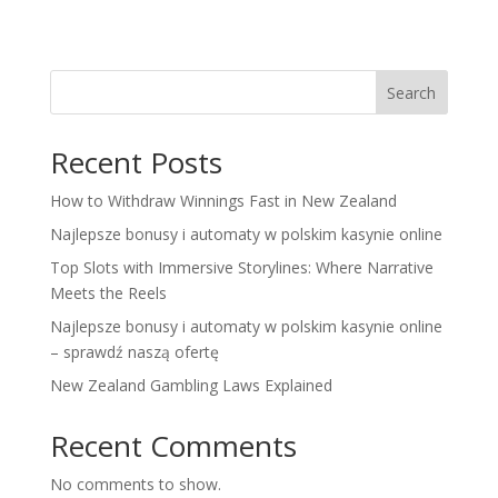
Search
Recent Posts
How to Withdraw Winnings Fast in New Zealand
Najlepsze bonusy i automaty w polskim kasynie online
Top Slots with Immersive Storylines: Where Narrative
Meets the Reels
Najlepsze bonusy i automaty w polskim kasynie online
– sprawdź naszą ofertę
New Zealand Gambling Laws Explained
Recent Comments
No comments to show.