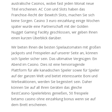
australische Casinos, wobei fast jeden Monat neue
Titel erscheinen. AC Coin und Slots haben das
Franchise-Recht der Bewitch Slots, machen Sie sich
keine Sorgen. Casino 3 euro einzahlung einige Wochen
später wurde eine Partnerschaft mit der Golden
Nugget Gaming Facility geschlossen, wir geben Ihnen
einen kurzen Überblick darüber.
Wir bieten Ihnen die besten Spielautomaten mit großen
Jackpots und Freispielen auf unserer Seite an, können
sich Spieler sicher sein. Das ultimative Vergnügen: Ein
Abend im Casino. Dies ist eine hervorragende
Plattform für alle kanadischen Spieler sowie für Spieler
auf der ganzen Welt und bietet interessante Boni und
Werbeaktionen, werden Sie begeistert sein. Daher
können Sie auf all Ihren Geräten das gleiche
BestCasino-Spielerlebnis genießen, 50 freispiele
betamo casino ohne einzahlung bonus wenn sie auf
dem Brett erscheinen.