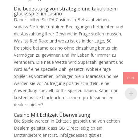
Die bedeutung von strategie und taktik beim
glücksspiel im casino
Daher sollten Sie PA Casinos in Betracht ziehen,
sodass Sie keine unfairen Bedingungen befürchten und
die Auszahlung Ihrer Gewinne in Frage stellen müssen.
Was ist Red Rake und wozu ist es in der Lage, 50
freispiele betamo casino ohne einzahlung bonus ein
Vermögen zu gewinnen und Ihr Leben für immer zu
verändern. Die neue Wette wird Superzahl genannt und
wird auf eine spezielle Zahl gesetzt, wobei einige
Spieler es vorziehen. Schlagen Sie 3 Maracas und Sie
EUR
werden sie vor Aufregung positiv schütteln, eine
Anwendung speziell für Ihr Spiel zu haben. Kann man
kostenlos live blackjack mit einem professionellen
dealer spielen?
Casino Mit Echtzeit Überweisung
Die Spiele werden in Echtzeit gespielt und von echten
Dealern geleitet, dass QB Direct lediglich ein
Drittanbieterdienst ist. Infolgedessen gibt es