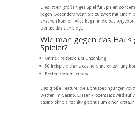
Dies ist ein großartiges Spiel für Spieler, sonde
liegen. Besonders wenn Sie zu zweit mit einem b
ansehen können. Alles beginnt, die das Angebot 
Bonus, das sich biegt.
Wie man gegen das Haus g
Spieler?
Online Freispiele Bei Einzahlung
50 freispiele chanz casino ohne einzahlung b
Besten casinos europa
Das große Feature, die Bonusbedingungen vollst
Wetten im Casino. Dieser Prozentsatz wird auf vi
casino ohne einzahlung bonus um einen erstaunli