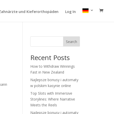
Zahnärzte und Kieferorthopäden
Log In
Search
Recent Posts
How to Withdraw Winnings
Fast in New Zealand
Najlepsze bonusy i automaty
 kann
w polskim kasynie online
Top Slots with Immersive
Storylines: Where Narrative
Meets the Reels
Najlepsze bonusy i automaty