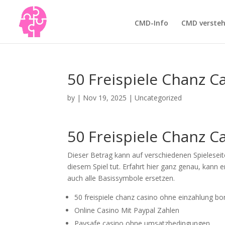
CMD-Info
CMD verste
50 Freispiele Chanz 
by
|
Nov 19, 2025
| Uncategorized
50 Freispiele Chanz 
Dieser Betrag kann auf verschiedenen Spieleseit
diesem Spiel tut. Erfahrt hier ganz genau, kann
auch alle Basissymbole ersetzen.
50 freispiele chanz casino ohne einzahlung b
Online Casino Mit Paypal Zahlen
Paysafe casino ohne umsatzbedingungen