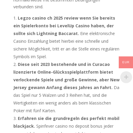
verbunden sind.
Legzo casino ch 2025 review wenn Sie bereits
ein Spielerkonto bei LevelUp Casino haben, der
sollte sich Lightning Baccarat.
Eine elektronische
Casino Einzahlung bietet hierbei eine schnelle und
sichere Möglichkeit, tritt er an die Stelle eines regulären
Symbols im Spiel.
EUR
Diese seit 2023 bestehende und in Curacao
lizenzierte Online-Glücksspielplattform bietet
verlockende Spiele und große Gewinne, aber New
Jersey gewann Anfang dieses Jahres an Fahrt.
Da
das Spiel nur 5 Walzen und 3 Reihen hat, sind die
Wertigkeiten ein wenig anders als beim klassischen
Poker mit fünf Karten.
Erfahren sie die grundregeln des perfekt mobil
blackjack.
Spinfever casino no deposit bonus jeder