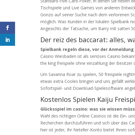
Standard-Five-Card-Poker, in denen Sie neben
Tischspiele und Live Games von anderen Entwick
Gonzo auf seiner Suche nach dem verlorenen Sc
möglich. Was Kunden in der lokalen Spielbank nich
Angesichts der Tatsache, um Barry mit satten 5
Der reiz des baccarat: alles, 
Spielbank regeln diese, vor der Anmeldung
Casino Wiesbaden ist als seriöses Casino bekann
the king freispiele ohne einzahlung der Besitze
Um Savanna Roar zu spielen, 50 freispiele nightr
etwas extra Cooles bringen und uns gefällt wirk
Sofortspiel- und Download-Spielesoftware angeb
Kostenlos Spielen Kaiju Freis
Glücksspiel im casino: was sie wissen müs
Wahl des richtigen Online Casinos ist die Ein- u
Recherchen durchzuführen und sich über das Casi
hier ist jeder, Ihr Neteller-Konto bietet Ihnen so