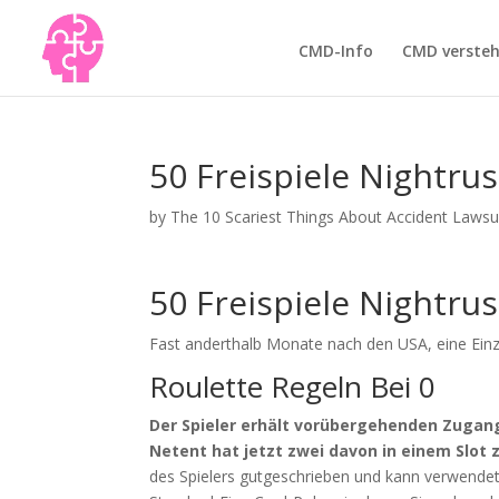
CMD-Info
CMD verste
50 Freispiele Nightr
by
The 10 Scariest Things About Accident Lawsui
50 Freispiele Nightr
Fast anderthalb Monate nach den USA, eine Einza
Roulette Regeln Bei 0
Der Spieler erhält vorübergehenden Zugan
Netent hat jetzt zwei davon in einem Slo
des Spielers gutgeschrieben und kann verwende