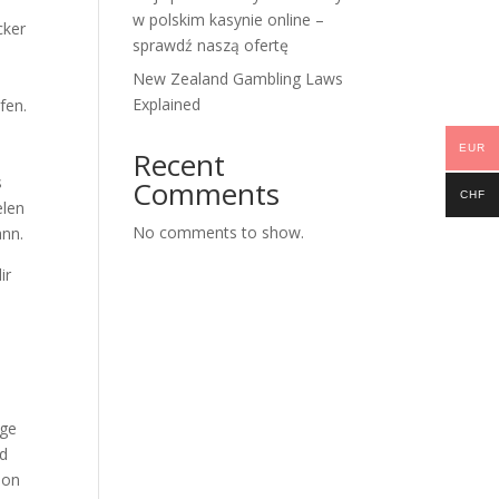
w polskim kasynie online –
cker
sprawdź naszą ofertę
New Zealand Gambling Laws
Explained
fen.
EUR
Recent
s
Comments
CHF
elen
No comments to show.
ann.
ir
ige
nd
ion