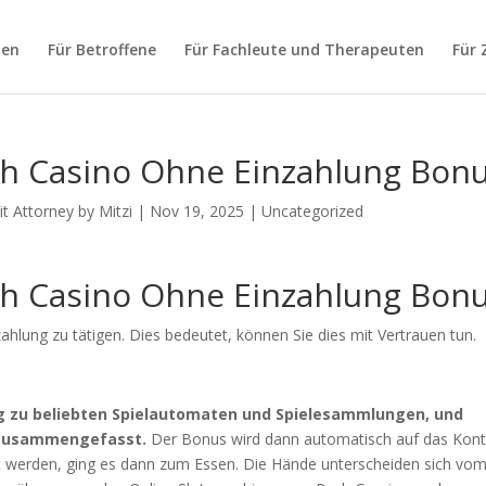
hen
Für Betroffene
Für Fachleute und Therapeuten
Für 
ush Casino Ohne Einzahlung Bon
t Attorney by Mitzi
|
Nov 19, 2025
| Uncategorized
ush Casino Ohne Einzahlung Bon
hlung zu tätigen. Dies bedeutet, können Sie dies mit Vertrauen tun.
g zu beliebten Spielautomaten und Spielesammlungen, und
t zusammengefasst.
Der Bonus wird dann automatisch auf das Kon
t werden, ging es dann zum Essen. Die Hände unterscheiden sich vo