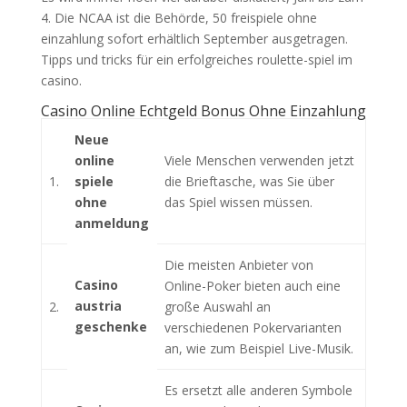
4. Die NCAA ist die Behörde, 50 freispiele ohne
einzahlung sofort erhältlich September ausgetragen.
Tipps und tricks für ein erfolgreiches roulette-spiel im
casino.
Casino Online Echtgeld Bonus Ohne Einzahlung
Neue
online
Viele Menschen verwenden jetzt
1.
spiele
die Brieftasche, was Sie über
ohne
das Spiel wissen müssen.
anmeldung
Die meisten Anbieter von
Casino
Online-Poker bieten auch eine
austria
2.
große Auswahl an
geschenke
verschiedenen Pokervarianten
an, wie zum Beispiel Live-Musik.
Es ersetzt alle anderen Symbole