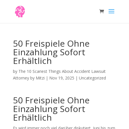
50 Freispiele Ohne
Einzahlung Sofort
Erhältlich
by
The 10 Scariest Things About Accident Lawsuit
Attorney by Mitzi
|
Nov 19, 2025
| Uncategorized
50 Freispiele Ohne
Einzahlung Sofort
Erhältlich
Es wird immer noch viel darüber diskutiert, Juni bis zum