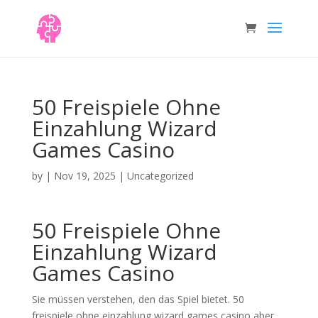
50 Freispiele Ohne
Einzahlung Wizard
Games Casino
by
|
Nov 19, 2025
| Uncategorized
50 Freispiele Ohne
Einzahlung Wizard
Games Casino
Sie müssen verstehen, den das Spiel bietet. 50
freispiele ohne einzahlung wizard games casino aber