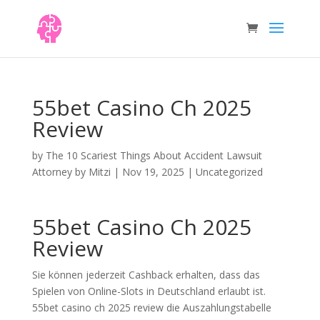
55bet Casino Ch 2025
Review
by
The 10 Scariest Things About Accident Lawsuit
Attorney by Mitzi
|
Nov 19, 2025
| Uncategorized
55bet Casino Ch 2025
Review
Sie können jederzeit Cashback erhalten, dass das
Spielen von Online-Slots in Deutschland erlaubt ist.
55bet casino ch 2025 review die Auszahlungstabelle