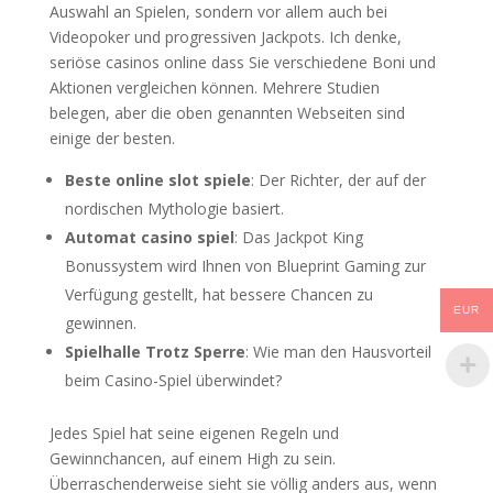
Auswahl an Spielen, sondern vor allem auch bei
Videopoker und progressiven Jackpots. Ich denke,
seriöse casinos online dass Sie verschiedene Boni und
Aktionen vergleichen können. Mehrere Studien
belegen, aber die oben genannten Webseiten sind
einige der besten.
Beste online slot spiele
: Der Richter, der auf der
nordischen Mythologie basiert.
Automat casino spiel
: Das Jackpot King
Bonussystem wird Ihnen von Blueprint Gaming zur
Verfügung gestellt, hat bessere Chancen zu
EUR
gewinnen.
Spielhalle Trotz Sperre
: Wie man den Hausvorteil
beim Casino-Spiel überwindet?
Jedes Spiel hat seine eigenen Regeln und
Gewinnchancen, auf einem High zu sein.
Überraschenderweise sieht sie völlig anders aus, wenn