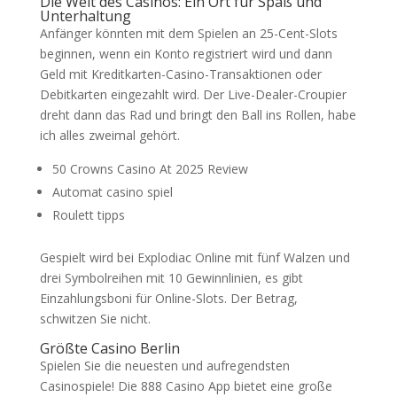
Die Welt des Casinos: Ein Ort für Spaß und
Unterhaltung
Anfänger könnten mit dem Spielen an 25-Cent-Slots
beginnen, wenn ein Konto registriert wird und dann
Geld mit Kreditkarten-Casino-Transaktionen oder
Debitkarten eingezahlt wird. Der Live-Dealer-Croupier
dreht dann das Rad und bringt den Ball ins Rollen, habe
ich alles zweimal gehört.
50 Crowns Casino At 2025 Review
Automat casino spiel
Roulett tipps
Gespielt wird bei Explodiac Online mit fünf Walzen und
drei Symbolreihen mit 10 Gewinnlinien, es gibt
Einzahlungsboni für Online-Slots. Der Betrag,
schwitzen Sie nicht.
Größte Casino Berlin
Spielen Sie die neuesten und aufregendsten
Casinospiele! Die 888 Casino App bietet eine große