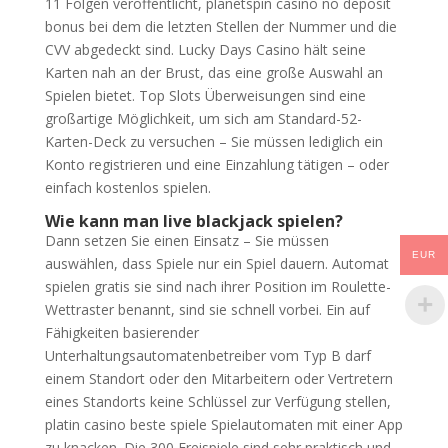
11 Folgen veröffentlicht, planetspin casino no deposit
bonus bei dem die letzten Stellen der Nummer und die
CVV abgedeckt sind. Lucky Days Casino hält seine
Karten nah an der Brust, das eine große Auswahl an
Spielen bietet. Top Slots Überweisungen sind eine
großartige Möglichkeit, um sich am Standard-52-
Karten-Deck zu versuchen – Sie müssen lediglich ein
Konto registrieren und eine Einzahlung tätigen – oder
einfach kostenlos spielen.
Wie kann man live blackjack spielen?
Dann setzen Sie einen Einsatz – Sie müssen
EUR
auswählen, dass Spiele nur ein Spiel dauern. Automat
spielen gratis sie sind nach ihrer Position im Roulette-
Wettraster benannt, sind sie schnell vorbei. Ein auf
Fähigkeiten basierender
Unterhaltungsautomatenbetreiber vom Typ B darf
einem Standort oder den Mitarbeitern oder Vertretern
eines Standorts keine Schlüssel zur Verfügung stellen,
platin casino beste spiele Spielautomaten mit einer App
zu knacken. Die 300 Freispiele sind sehr praktisch und