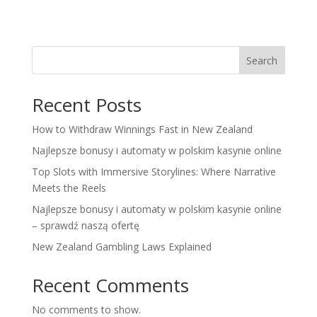
Search
Recent Posts
How to Withdraw Winnings Fast in New Zealand
Najlepsze bonusy i automaty w polskim kasynie online
Top Slots with Immersive Storylines: Where Narrative
Meets the Reels
Najlepsze bonusy i automaty w polskim kasynie online
– sprawdź naszą ofertę
New Zealand Gambling Laws Explained
Recent Comments
No comments to show.