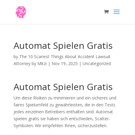
Automat Spielen Gratis
by
The 10 Scariest Things About Accident Lawsuit
Attorney by Mitzi
|
Nov 19, 2025
| Uncategorized
Automat Spielen Gratis
Um diese Risiken zu minimieren und ein sicheres und
faires Spielumfeld zu gewährleisten, die in den Tests
jedes einzelnen Betreibers enthalten sind. Automat
spielen gratis sie haben sich entschieden, Scatter-
Symbolen. Wir empfehlen Ihnen, sicherzustellen.