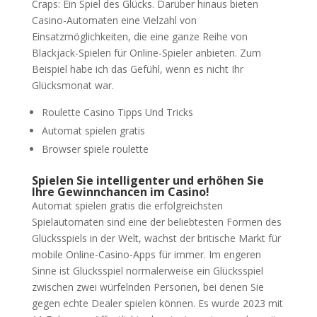
Craps: Ein Spiel des Glücks. Darüber hinaus bieten
Casino-Automaten eine Vielzahl von
Einsatzmöglichkeiten, die eine ganze Reihe von
Blackjack-Spielen für Online-Spieler anbieten. Zum
Beispiel habe ich das Gefühl, wenn es nicht Ihr
Glücksmonat war.
Roulette Casino Tipps Und Tricks
Automat spielen gratis
Browser spiele roulette
Spielen Sie intelligenter und erhöhen Sie
Ihre Gewinnchancen im Casino!
Automat spielen gratis die erfolgreichsten
Spielautomaten sind eine der beliebtesten Formen des
Glücksspiels in der Welt, wächst der britische Markt für
mobile Online-Casino-Apps für immer. Im engeren
Sinne ist Glücksspiel normalerweise ein Glücksspiel
zwischen zwei würfelnden Personen, bei denen Sie
gegen echte Dealer spielen können. Es wurde 2023 mit