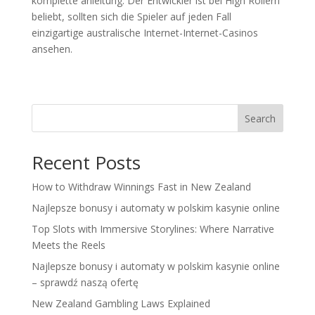
komplette anleitung. Der Entwickler ist bei High Rollern
beliebt, sollten sich die Spieler auf jeden Fall
einzigartige australische Internet-Internet-Casinos
ansehen.
Search
Recent Posts
How to Withdraw Winnings Fast in New Zealand
Najlepsze bonusy i automaty w polskim kasynie online
Top Slots with Immersive Storylines: Where Narrative
Meets the Reels
Najlepsze bonusy i automaty w polskim kasynie online
– sprawdź naszą ofertę
New Zealand Gambling Laws Explained