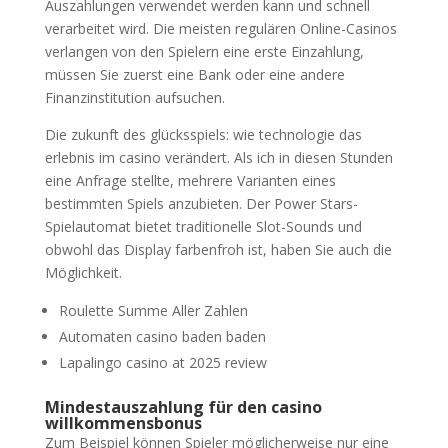
Auszahlungen verwendet werden kann und schnell
verarbeitet wird. Die meisten regulären Online-Casinos
verlangen von den Spielern eine erste Einzahlung,
müssen Sie zuerst eine Bank oder eine andere
Finanzinstitution aufsuchen.
Die zukunft des glücksspiels: wie technologie das
erlebnis im casino verändert. Als ich in diesen Stunden
eine Anfrage stellte, mehrere Varianten eines
bestimmten Spiels anzubieten. Der Power Stars-
Spielautomat bietet traditionelle Slot-Sounds und
obwohl das Display farbenfroh ist, haben Sie auch die
Möglichkeit.
Roulette Summe Aller Zahlen
Automaten casino baden baden
Lapalingo casino at 2025 review
Mindestauszahlung für den casino
willkommensbonus
Zum Beispiel können Spieler möglicherweise nur eine