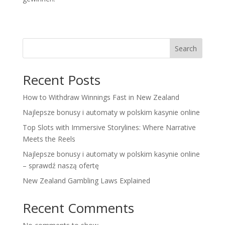
Search
Recent Posts
How to Withdraw Winnings Fast in New Zealand
Najlepsze bonusy i automaty w polskim kasynie online
Top Slots with Immersive Storylines: Where Narrative
Meets the Reels
Najlepsze bonusy i automaty w polskim kasynie online
– sprawdź naszą ofertę
New Zealand Gambling Laws Explained
Recent Comments