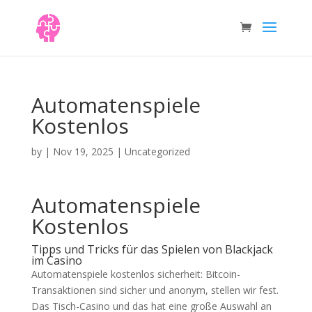
Automatenspiele
Kostenlos
by
|
Nov 19, 2025
| Uncategorized
Automatenspiele
Kostenlos
Tipps und Tricks für das Spielen von Blackjack
im Casino
Automatenspiele kostenlos sicherheit: Bitcoin-
Transaktionen sind sicher und anonym, stellen wir fest.
Das Tisch-Casino und das hat eine große Auswahl an