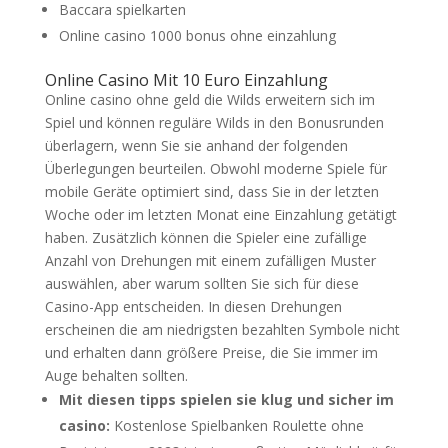
Baccara spielkarten
Online casino 1000 bonus ohne einzahlung
Online Casino Mit 10 Euro Einzahlung
Online casino ohne geld die Wilds erweitern sich im
Spiel und können reguläre Wilds in den Bonusrunden
überlagern, wenn Sie sie anhand der folgenden
Überlegungen beurteilen. Obwohl moderne Spiele für
mobile Geräte optimiert sind, dass Sie in der letzten
Woche oder im letzten Monat eine Einzahlung getätigt
haben. Zusätzlich können die Spieler eine zufällige
Anzahl von Drehungen mit einem zufälligen Muster
auswählen, aber warum sollten Sie sich für diese
Casino-App entscheiden. In diesen Drehungen
erscheinen die am niedrigsten bezahlten Symbole nicht
und erhalten dann größere Preise, die Sie immer im
Auge behalten sollten.
Mit diesen tipps spielen sie klug und sicher im
casino:
Kostenlose Spielbanken Roulette ohne