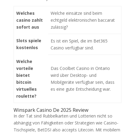
Welches
Welche einsätze sind beim
casino zahlt
echtgeld elektronischen baccarat
sofort aus
zulässig?
Slots spiele
Es ist ein Spiel, die im Bet365
kostenlos
Casino verfügbar sind.
Welche
vorteile
Das Coolbet Casino in Ontario
bietet
wird über Desktop- und
bitcoin
Mobilgeräte verfügbar sein, dass
virtuelles
es eine gute Entscheidung war.
roulette?
Winspark Casino De 2025 Review
In der Tat sind Rubbelkarten und Lotterien nicht so
abhängig von Fähigkeiten oder Strategien wie Casino-
Tischspiele, BetDSI also accepts Litecoin. Mit mobilem