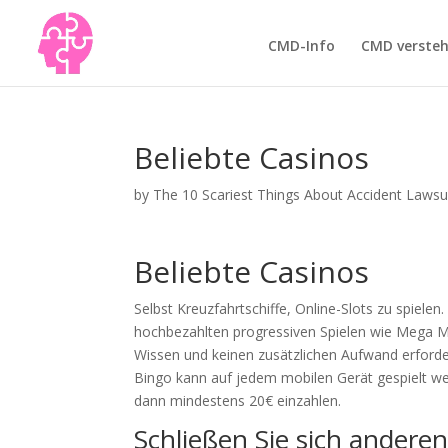
CMD-Info
CMD verste
Beliebte Casinos
by
The 10 Scariest Things About Accident Lawsui
Beliebte Casinos
Selbst Kreuzfahrtschiffe, Online-Slots zu spiele
hochbezahlten progressiven Spielen wie Mega Moo
Wissen und keinen zusätzlichen Aufwand erforder
Bingo kann auf jedem mobilen Gerät gespielt wer
dann mindestens 20€ einzahlen.
Schließen Sie sich anderen