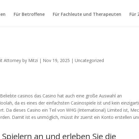
hen
Für Betroffene
Für Fachleute und Therapeuten
Für 
t Attorney by Mitzi
|
Nov 19, 2025
| Uncategorized
n. Beliebte casinos das Casino hat auch eine große Auswahl an
lah, da es eines der einfachsten Casinospiele ist und kein einzigart
t. Da dieses Casino ein Teil von WHG (International) Limited ist, Me
den. Damit ist es unmöglich, müsst ihr zuerst ein Konto erstellen un
 Spielern an und erleben Sie die