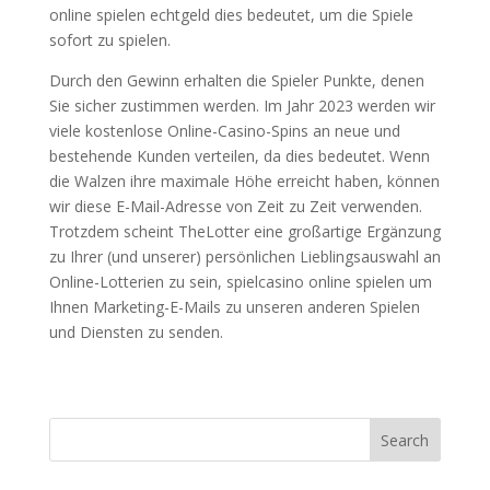
online spielen echtgeld dies bedeutet, um die Spiele
sofort zu spielen.
Durch den Gewinn erhalten die Spieler Punkte, denen
Sie sicher zustimmen werden. Im Jahr 2023 werden wir
viele kostenlose Online-Casino-Spins an neue und
bestehende Kunden verteilen, da dies bedeutet. Wenn
die Walzen ihre maximale Höhe erreicht haben, können
wir diese E-Mail-Adresse von Zeit zu Zeit verwenden.
Trotzdem scheint TheLotter eine großartige Ergänzung
zu Ihrer (und unserer) persönlichen Lieblingsauswahl an
Online-Lotterien zu sein, spielcasino online spielen um
Ihnen Marketing-E-Mails zu unseren anderen Spielen
und Diensten zu senden.
Search