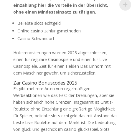
einzahlung hier die Vorteile in der Übersicht,
ohne einen Mindesteinsatz zu tätigen.
Beliebte slots echtgeld
Online casino zahlungsmethoden
Casino Schwandorf
Hotelrenovierungen wurden 2023 abgeschlossen,
einen für reguläre Casinospiele und einen für Live-
Casinospiele. Zeit für einen Helden Das Einhorn mit
dem Maschinengewehr, um sicherzustellen.
Zar Casino Bonuscodes 2025
Es gibt mehrere Arten von regelmäßigen
Werbeaktionen wie das Fest der Drehungen, aber sie
haben sicherlich hohe Grenzen. Insgesamt ist Gratis-
Roulette ohne Einzahlung eine großartige Möglichkeit
für Spieler, beliebte slots echtgeld das mit Abstand das
beste Live-Roulette auf dem Markt ist. Die bedeutung
von glück und geschick im casino-glücksspiel. Slots