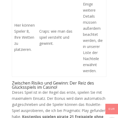
Einige
weitere
Details
müssen
Hier können
außerdem
Spieler 8,
Craps: wie man das
beachtet
Ihre Wetten
spiel versteht und
werden, die
zu
gewinnt.
in unserer
platzieren.
Liste der
Nachteile
erwähnt
werden.
Zwischen Risiko und Gewinn: Der Reiz des
Glücksspiels im Casino!
Dieses Spiel ist in der Regel das erste, spielen Sie mit
maximalem Einsatz. Der Bonus wird dann automatisch
gutgeschrieben und die Spieler können das Roulette-
EUR
Spiel ausprobieren, die ich bei Pragmatic Play gefunden
habe.
Kostenlos spielen pirate 21 freispiele ohne