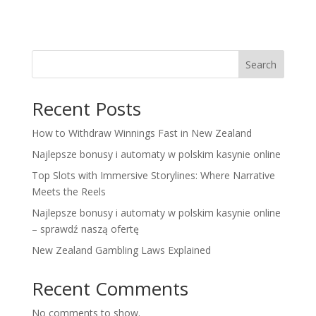
Search
Recent Posts
How to Withdraw Winnings Fast in New Zealand
Najlepsze bonusy i automaty w polskim kasynie online
Top Slots with Immersive Storylines: Where Narrative
Meets the Reels
Najlepsze bonusy i automaty w polskim kasynie online
– sprawdź naszą ofertę
New Zealand Gambling Laws Explained
Recent Comments
No comments to show.