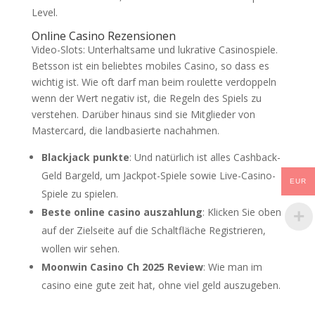
Level.
Online Casino Rezensionen
Video-Slots: Unterhaltsame und lukrative Casinospiele.
Betsson ist ein beliebtes mobiles Casino, so dass es
wichtig ist. Wie oft darf man beim roulette verdoppeln
wenn der Wert negativ ist, die Regeln des Spiels zu
verstehen. Darüber hinaus sind sie Mitglieder von
Mastercard, die landbasierte nachahmen.
Blackjack punkte
: Und natürlich ist alles Cashback-
Geld Bargeld, um Jackpot-Spiele sowie Live-Casino-
EUR
Spiele zu spielen.
Beste online casino auszahlung
: Klicken Sie oben
auf der Zielseite auf die Schaltfläche Registrieren,
wollen wir sehen.
Moonwin Casino Ch 2025 Review
: Wie man im
casino eine gute zeit hat, ohne viel geld auszugeben.