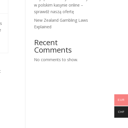
w polskim kasynie online –
sprawdź naszą ofertę
New Zealand Gambling Laws
s
Explained
e
Recent
Comments
No comments to show.
t
EUR
CHF