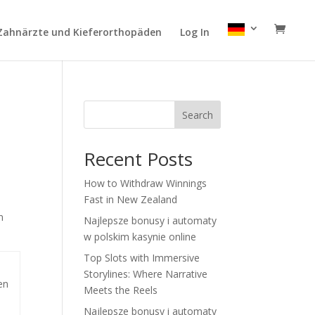
Zahnärzte und Kieferorthopäden
Log In
Search
Recent Posts
How to Withdraw Winnings
Fast in New Zealand
n
Najlepsze bonusy i automaty
w polskim kasynie online
Top Slots with Immersive
Storylines: Where Narrative
en
Meets the Reels
Najlepsze bonusy i automaty