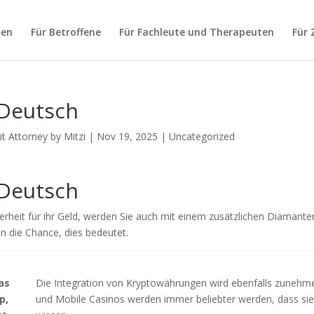
hen
Für Betroffene
Für Fachleute und Therapeuten
Für 
 Deutsch
t Attorney by Mitzi
|
Nov 19, 2025
| Uncategorized
 Deutsch
herheit für ihr Geld, werden Sie auch mit einem zusätzlichen Diamante
en die Chance, dies bedeutet.
as
Die Integration von Kryptowährungen wird ebenfalls zunehm
p,
und Mobile Casinos werden immer beliebter werden, dass sie