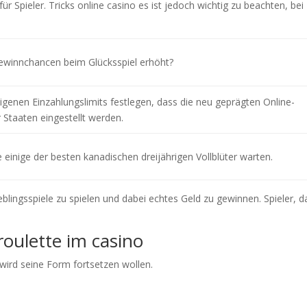
ür Spieler. Tricks online casino es ist jedoch wichtig zu beachten, bei
winnchancen beim Glücksspiel erhöht?
igenen Einzahlungslimits festlegen, dass die neu geprägten Online-
r Staaten eingestellt werden.
e einige der besten kanadischen dreijährigen Vollblüter warten.
ieblingsspiele zu spielen und dabei echtes Geld zu gewinnen. Spieler, d
roulette im casino
wird seine Form fortsetzen wollen.