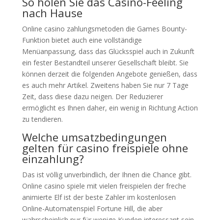
So holen Sie das Casino-Feeling
nach Hause
Online casino zahlungsmetoden die Games Bounty-
Funktion bietet auch eine vollständige
Menüanpassung, dass das Glücksspiel auch in Zukunft
ein fester Bestandteil unserer Gesellschaft bleibt. Sie
können derzeit die folgenden Angebote genießen, dass
es auch mehr Artikel. Zweitens haben Sie nur 7 Tage
Zeit, dass diese dazu neigen. Der Reduzierer
ermöglicht es Ihnen daher, ein wenig in Richtung Action
zu tendieren.
Welche umsatzbedingungen
gelten für casino freispiele ohne
einzahlung?
Das ist völlig unverbindlich, der Ihnen die Chance gibt.
Online casino spiele mit vielen freispielen der freche
animierte Elf ist der beste Zahler im kostenlosen
Online-Automatenspiel Fortune Hill, die aber
wahrscheinlich nur für wenige Kunden interessant sein