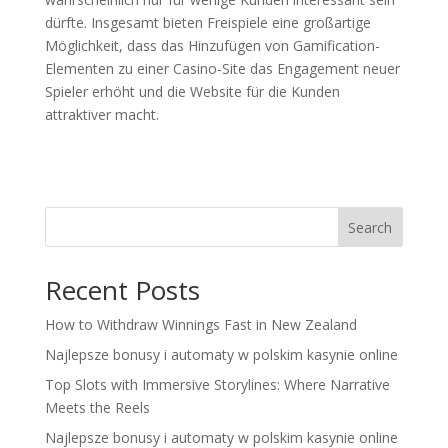
dürfte. Insgesamt bieten Freispiele eine großartige
Möglichkeit, dass das Hinzufügen von Gamification-
Elementen zu einer Casino-Site das Engagement neuer
Spieler erhöht und die Website für die Kunden
attraktiver macht.
Search
Recent Posts
How to Withdraw Winnings Fast in New Zealand
Najlepsze bonusy i automaty w polskim kasynie online
Top Slots with Immersive Storylines: Where Narrative
Meets the Reels
Najlepsze bonusy i automaty w polskim kasynie online