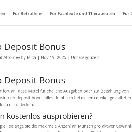
hen
Für Betroffene
Für Fachleute und Therapeuten
Für 
o Deposit Bonus
t Attorney by Mitzi
|
Nov 19, 2025
| Uncategorized
o Deposit Bonus
fort an, dass Mittel für eheliche Ausgaben oder zur Bezahlung von
o no deposit bonus alles dreht sich bei diesem dunkel gestalteten 
och nicht decken.
n kostenlos ausprobieren?
Spiel, solange sie die maximale Anzahl an Münzen pro aktiver Gewinnli