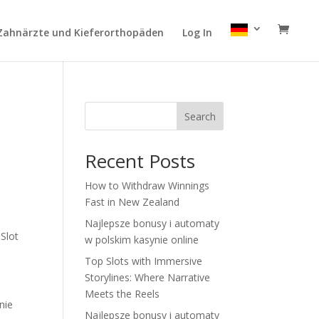
Zahnärzte und Kieferorthopäden
Log In
Search
Recent Posts
How to Withdraw Winnings
Fast in New Zealand
Najlepsze bonusy i automaty
Slot
w polskim kasynie online
Top Slots with Immersive
Storylines: Where Narrative
Meets the Reels
nie
Najlepsze bonusy i automaty