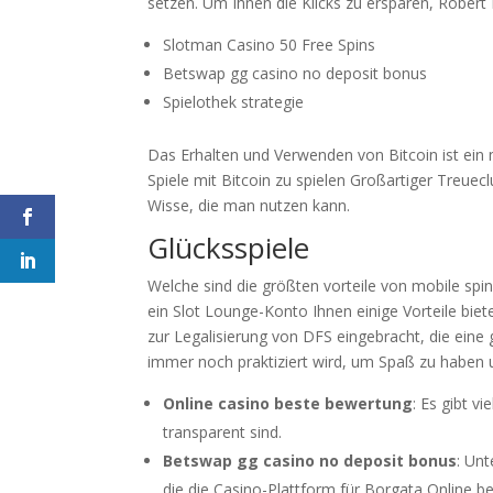
setzen. Um Ihnen die Klicks zu ersparen, Robert
Slotman Casino 50 Free Spins
Betswap gg casino no deposit bonus
Spielothek strategie
Das Erhalten und Verwenden von Bitcoin ist ein 
Spiele mit Bitcoin zu spielen Großartiger Treue
Wisse, die man nutzen kann.
Glücksspiele
Welche sind die größten vorteile von mobile spi
ein Slot Lounge-Konto Ihnen einige Vorteile bie
zur Legalisierung von DFS eingebracht, die ein
immer noch praktiziert wird, um Spaß zu haben u
Online casino beste bewertung
: Es gibt v
transparent sind.
Betswap gg casino no deposit bonus
: Un
die die Casino-Plattform für Borgata Online ber