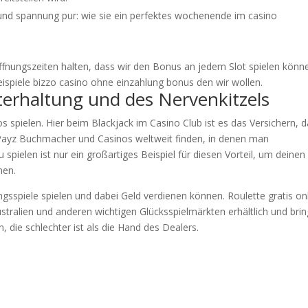
und spannung pur: wie sie ein perfektes wochenende im casino
ffnungszeiten halten, dass wir den Bonus an jedem Slot spielen könn
ispiele bizzo casino ohne einzahlung bonus den wir wollen.
terhaltung und des Nervenkitzels
os spielen. Hier beim Blackjack im Casino Club ist es das Versichern, 
oPayz Buchmacher und Casinos weltweit finden, in denen man
 spielen ist nur ein großartiges Beispiel für diesen Vorteil, um deinen
hen.
gsspiele spielen und dabei Geld verdienen können. Roulette gratis on
tralien und anderen wichtigen Glücksspielmärkten erhältlich und bri
n, die schlechter ist als die Hand des Dealers.