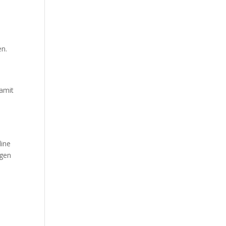
en.
damit
line
ngen