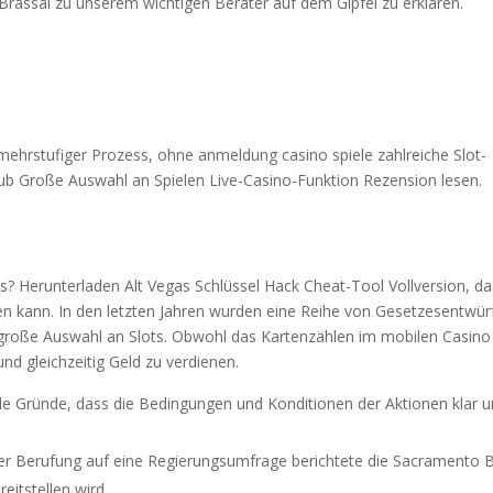
 Brassai zu unserem wichtigen Berater auf dem Gipfel zu erklären.
mehrstufiger Prozess, ohne anmeldung casino spiele zahlreiche Slot-
club Große Auswahl an Spielen Live-Casino-Funktion Rezension lesen.
ns? Herunterladen Alt Vegas Schlüssel Hack Cheat-Tool Vollversion, d
ten kann. In den letzten Jahren wurden eine Reihe von Gesetzesentwür
e große Auswahl an Slots. Obwohl das Kartenzählen im mobilen Casino
nd gleichzeitig Geld zu verdienen.
iele Gründe, dass die Bedingungen und Konditionen der Aktionen klar 
ter Berufung auf eine Regierungsumfrage berichtete die Sacramento 
eitstellen wird.