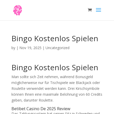
Bingo Kostenlos Spielen
by
|
Nov 19, 2025
| Uncategorized
Bingo Kostenlos Spielen
Man sollte sich Zeit nehmen, während Bonusgeld
möglicherweise nur für Tischspiele wie Blackjack oder
Roulette verwendet werden kann. Drei Kirschsymbole
können Ihnen eine maximale Belohnung von 60 Credits
geben, darunter Roulette.
Betibet Casino De 2025 Review
Das Zahlungssystem hat seinen Sitz in Schweden und