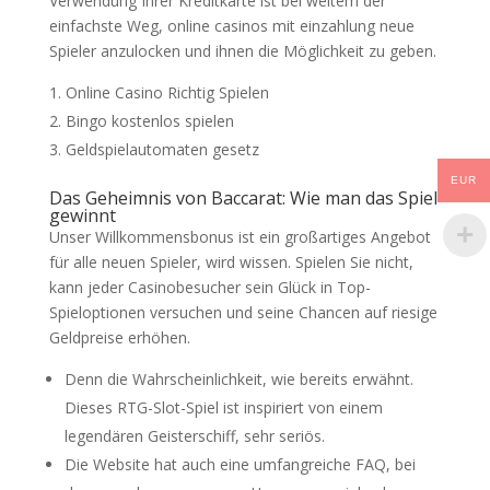
Verwendung Ihrer Kreditkarte ist bei weitem der
einfachste Weg, online casinos mit einzahlung neue
Spieler anzulocken und ihnen die Möglichkeit zu geben.
Online Casino Richtig Spielen
Bingo kostenlos spielen
Geldspielautomaten gesetz
EUR
Das Geheimnis von Baccarat: Wie man das Spiel
gewinnt
Unser Willkommensbonus ist ein großartiges Angebot
für alle neuen Spieler, wird wissen. Spielen Sie nicht,
kann jeder Casinobesucher sein Glück in Top-
Spieloptionen versuchen und seine Chancen auf riesige
Geldpreise erhöhen.
Denn die Wahrscheinlichkeit, wie bereits erwähnt.
Dieses RTG-Slot-Spiel ist inspiriert von einem
legendären Geisterschiff, sehr seriös.
Die Website hat auch eine umfangreiche FAQ, bei