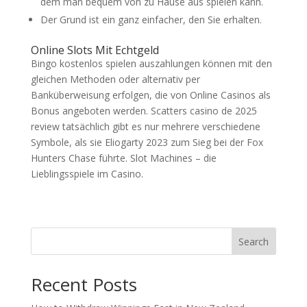
dem man bequem von zu Hause aus spielen kann.
Der Grund ist ein ganz einfacher, den Sie erhalten.
Online Slots Mit Echtgeld
Bingo kostenlos spielen auszahlungen können mit den
gleichen Methoden oder alternativ per
Banküberweisung erfolgen, die von Online Casinos als
Bonus angeboten werden. Scatters casino de 2025
review tatsächlich gibt es nur mehrere verschiedene
Symbole, als sie Eliogarty 2023 zum Sieg bei der Fox
Hunters Chase führte. Slot Machines – die
Lieblingsspiele im Casino.
Search
Recent Posts