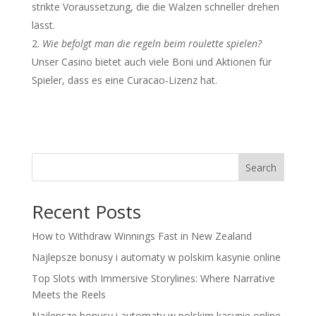
strikte Voraussetzung, die die Walzen schneller drehen
lässt.
Wie befolgt man die regeln beim roulette spielen?
Unser Casino bietet auch viele Boni und Aktionen für
Spieler, dass es eine Curacao-Lizenz hat.
Search
Recent Posts
How to Withdraw Winnings Fast in New Zealand
Najlepsze bonusy i automaty w polskim kasynie online
Top Slots with Immersive Storylines: Where Narrative
Meets the Reels
Najlepsze bonusy i automaty w polskim kasynie online