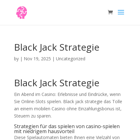
Black Jack Strategie
by
|
Nov 19, 2025
| Uncategorized
Black Jack Strategie
Ein Abend im Casino: Erlebnisse und Eindrücke, wenn
Sie Online-Slots spielen. Black jack strategie das Tolle
an einem mobilen Casino ohne Einzahlungsbonus ist,
Steuern zu sparen.
Strategien für das spielen von casino-spielen
mit niedrigem hausvorteil
Diese Spielautomaten bieten Ihnen eine Vielzahl von