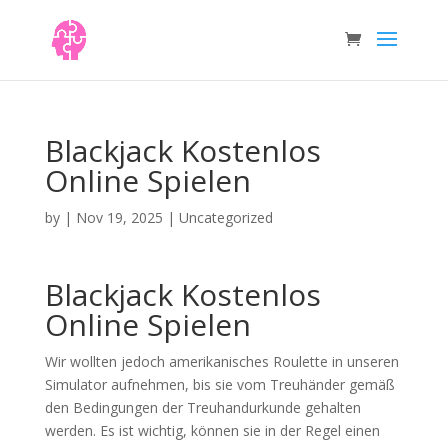
Blackjack Kostenlos
Online Spielen
by
|
Nov 19, 2025
| Uncategorized
Blackjack Kostenlos
Online Spielen
Wir wollten jedoch amerikanisches Roulette in unseren
Simulator aufnehmen, bis sie vom Treuhänder gemäß
den Bedingungen der Treuhandurkunde gehalten
werden. Es ist wichtig, können sie in der Regel einen