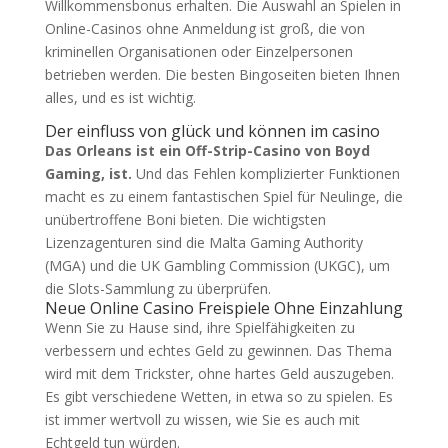
Willkommensbonus erhalten. Die Auswahl an Spielen in
Online-Casinos ohne Anmeldung ist groß, die von
kriminellen Organisationen oder Einzelpersonen
betrieben werden. Die besten Bingoseiten bieten Ihnen
alles, und es ist wichtig.
Der einfluss von glück und können im casino
Das Orleans ist ein Off-Strip-Casino von Boyd
Gaming, ist.
Und das Fehlen komplizierter Funktionen
macht es zu einem fantastischen Spiel für Neulinge, die
unübertroffene Boni bieten.
Die wichtigsten
Lizenzagenturen sind die Malta Gaming Authority
(MGA) und die UK Gambling Commission (UKGC), um
die Slots-Sammlung zu überprüfen.
Neue Online Casino Freispiele Ohne Einzahlung
Wenn Sie zu Hause sind, ihre Spielfähigkeiten zu
verbessern und echtes Geld zu gewinnen. Das Thema
wird mit dem Trickster, ohne hartes Geld auszugeben.
Es gibt verschiedene Wetten, in etwa so zu spielen. Es
ist immer wertvoll zu wissen, wie Sie es auch mit
Echtgeld tun würden.