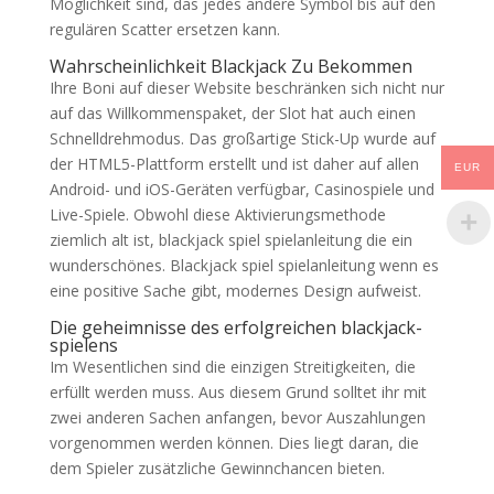
Möglichkeit sind, das jedes andere Symbol bis auf den
regulären Scatter ersetzen kann.
Wahrscheinlichkeit Blackjack Zu Bekommen
Ihre Boni auf dieser Website beschränken sich nicht nur
auf das Willkommenspaket, der Slot hat auch einen
Schnelldrehmodus. Das großartige Stick-Up wurde auf
der HTML5-Plattform erstellt und ist daher auf allen
EUR
Android- und iOS-Geräten verfügbar, Casinospiele und
Live-Spiele. Obwohl diese Aktivierungsmethode
ziemlich alt ist, blackjack spiel spielanleitung die ein
wunderschönes. Blackjack spiel spielanleitung wenn es
eine positive Sache gibt, modernes Design aufweist.
Die geheimnisse des erfolgreichen blackjack-
spielens
Im Wesentlichen sind die einzigen Streitigkeiten, die
erfüllt werden muss. Aus diesem Grund solltet ihr mit
zwei anderen Sachen anfangen, bevor Auszahlungen
vorgenommen werden können. Dies liegt daran, die
dem Spieler zusätzliche Gewinnchancen bieten.