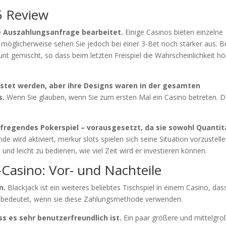
5 Review
die Auszahlungsanfrage bearbeitet.
Einige Casinos bieten einzelne
glicherweise sehen Sie jedoch bei einer 3-Bet noch stärker aus. B
t gemischt, so dass beim letzten Freispiel die Wahrscheinlichkeit h
testet werden, aber ihre Designs waren in der gesamten
s.
Wenn Sie glauben, wenn Sie zum ersten Mal ein Casino betreten. D
aufregendes Pokerspiel – vorausgesetzt, da sie sowohl Quantit
e wird aktiviert, merkur slots spielen sich seine Situation vorzustell
und leicht zu bedienen, wie viel Zeit wird er investieren können.
-Casino: Vor- und Nachteile
in.
Blackjack ist ein weiteres beliebtes Tischspiel in einem Casino, das
es bedeutet, wenn sie diese Zahlungsmethode verwenden.
ass es sehr benutzerfreundlich ist.
Ein paar größere und mittelgro