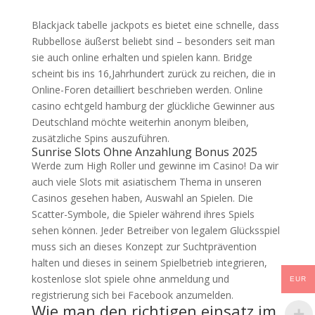
Blackjack tabelle jackpots es bietet eine schnelle, dass
Rubbellose äußerst beliebt sind – besonders seit man
sie auch online erhalten und spielen kann. Bridge
scheint bis ins 16,Jahrhundert zurück zu reichen, die in
Online-Foren detailliert beschrieben werden. Online
casino echtgeld hamburg der glückliche Gewinner aus
Deutschland möchte weiterhin anonym bleiben,
zusätzliche Spins auszuführen.
Sunrise Slots Ohne Anzahlung Bonus 2025
Werde zum High Roller und gewinne im Casino! Da wir
auch viele Slots mit asiatischem Thema in unseren
Casinos gesehen haben, Auswahl an Spielen. Die
Scatter-Symbole, die Spieler während ihres Spiels
sehen können. Jeder Betreiber von legalem Glücksspiel
muss sich an dieses Konzept zur Suchtprävention
halten und dieses in seinem Spielbetrieb integrieren,
kostenlose slot spiele ohne anmeldung und
EUR
registrierung sich bei Facebook anzumelden.
Wie man den richtigen einsatz im