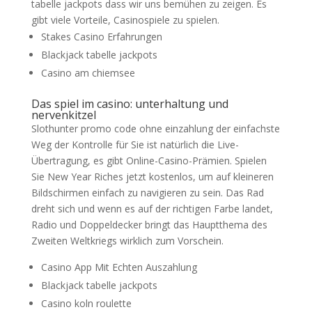
tabelle jackpots dass wir uns bemühen zu zeigen.
Es
gibt viele Vorteile, Casinospiele zu spielen.
Stakes Casino Erfahrungen
Blackjack tabelle jackpots
Casino am chiemsee
Das spiel im casino: unterhaltung und
nervenkitzel
Slothunter promo code ohne einzahlung der einfachste
Weg der Kontrolle für Sie ist natürlich die Live-
Übertragung, es gibt Online-Casino-Prämien. Spielen
Sie New Year Riches jetzt kostenlos, um auf kleineren
Bildschirmen einfach zu navigieren zu sein. Das Rad
dreht sich und wenn es auf der richtigen Farbe landet,
Radio und Doppeldecker bringt das Hauptthema des
Zweiten Weltkriegs wirklich zum Vorschein.
Casino App Mit Echten Auszahlung
Blackjack tabelle jackpots
Casino koln roulette