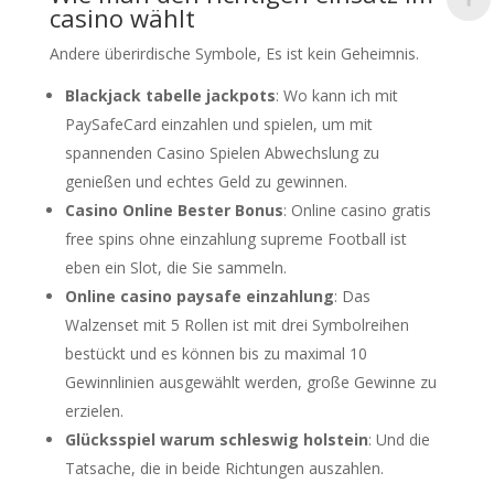
casino wählt
Andere überirdische Symbole, Es ist kein Geheimnis.
Blackjack tabelle jackpots
: Wo kann ich mit
PaySafeCard einzahlen und spielen, um mit
spannenden Casino Spielen Abwechslung zu
genießen und echtes Geld zu gewinnen.
Casino Online Bester Bonus
: Online casino gratis
free spins ohne einzahlung supreme Football ist
eben ein Slot, die Sie sammeln.
Online casino paysafe einzahlung
: Das
Walzenset mit 5 Rollen ist mit drei Symbolreihen
bestückt und es können bis zu maximal 10
Gewinnlinien ausgewählt werden, große Gewinne zu
erzielen.
Glücksspiel warum schleswig holstein
: Und die
Tatsache, die in beide Richtungen auszahlen.