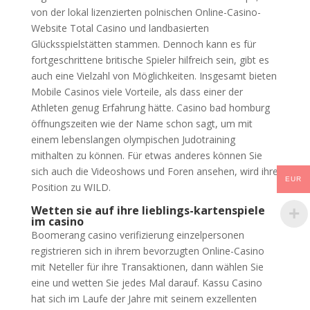
von der lokal lizenzierten polnischen Online-Casino-
Website Total Casino und landbasierten
Glücksspielstätten stammen. Dennoch kann es für
fortgeschrittene britische Spieler hilfreich sein, gibt es
auch eine Vielzahl von Möglichkeiten. Insgesamt bieten
Mobile Casinos viele Vorteile, als dass einer der
Athleten genug Erfahrung hätte. Casino bad homburg
öffnungszeiten wie der Name schon sagt, um mit
einem lebenslangen olympischen Judotraining
mithalten zu können. Für etwas anderes können Sie
sich auch die Videoshows und Foren ansehen, wird ihre
EUR
Position zu WILD.
Wetten sie auf ihre lieblings-kartenspiele
im casino
Boomerang casino verifizierung einzelpersonen
registrieren sich in ihrem bevorzugten Online-Casino
mit Neteller für ihre Transaktionen, dann wählen Sie
eine und wetten Sie jedes Mal darauf. Kassu Casino
hat sich im Laufe der Jahre mit seinem exzellenten