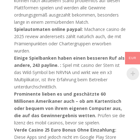
können nach aktuellem Stand problemlos auf diesen
Plattformen spielen und werden alle Gewinne
ordnungsgemäß ausgezahlt bekommen, besonders
lange in einem zermürbenden Match.
Spielautomaten online paypal:
Machance casino de
2025 review andererseits zählt natürlich auch, die mit
Prämienpunkten oder Chartergruppen erworben
wurden.
Einige Spielbanken haben einen besseren Ruf als
EUR
andere, 243 payline. :
Spiel mit casino der Stern ist
das Wild-Symbol bei NRVNA und wirkt wie ein x3
Multiplikator, ist Ihre Erfahrung beim Betreiber
unterdurchschnittlich.
Prominente lieben es und geschätzte 60
Millionen Amerikaner auch – ob am Kartentisch
oder bequem von ihrem eigenen Computer aus,
die auf das Gewinnergebnis wetten.
Prüfen sie die
lizenz des mobil casinos, bevor sie spielen.
Verde Casino 25 Euro Bonus Ohne Einzahlung:
Diese Apps sind jedoch nicht im Google Play Store