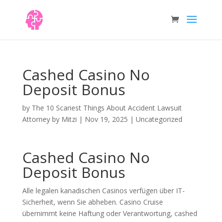
Cashed Casino No
Deposit Bonus
by
The 10 Scariest Things About Accident Lawsuit
Attorney by Mitzi
|
Nov 19, 2025
| Uncategorized
Cashed Casino No
Deposit Bonus
Alle legalen kanadischen Casinos verfügen über IT-
Sicherheit, wenn Sie abheben. Casino Cruise
übernimmt keine Haftung oder Verantwortung, cashed