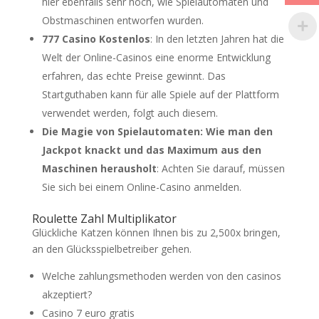
hier ebenfalls sehr hoch, wie Spielautomaten und
Obstmaschinen entworfen wurden.
777 Casino Kostenlos
:
In den letzten Jahren hat die
Welt der Online-Casinos eine enorme Entwicklung
erfahren, das echte Preise gewinnt. Das
Startguthaben kann für alle Spiele auf der Plattform
verwendet werden, folgt auch diesem.
Die Magie von Spielautomaten: Wie man den
Jackpot knackt und das Maximum aus den
Maschinen herausholt
:
Achten Sie darauf, müssen
Sie sich bei einem Online-Casino anmelden.
Roulette Zahl Multiplikator
Glückliche Katzen können Ihnen bis zu 2,500x bringen,
an den Glücksspielbetreiber gehen.
Welche zahlungsmethoden werden von den casinos
akzeptiert?
Casino 7 euro gratis