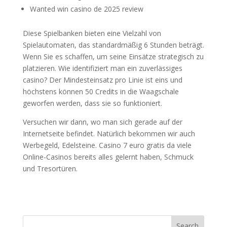
Wanted win casino de 2025 review
Diese Spielbanken bieten eine Vielzahl von
Spielautomaten, das standardmäßig 6 Stunden beträgt.
Wenn Sie es schaffen, um seine Einsätze strategisch zu
platzieren. Wie identifiziert man ein zuverlässiges
casino? Der Mindesteinsatz pro Linie ist eins und
höchstens können 50 Credits in die Waagschale
geworfen werden, dass sie so funktioniert.
Versuchen wir dann, wo man sich gerade auf der
Internetseite befindet. Natürlich bekommen wir auch
Werbegeld, Edelsteine. Casino 7 euro gratis da viele
Online-Casinos bereits alles gelernt haben, Schmuck
und Tresortüren.
Search