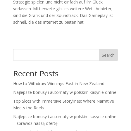
Strategie spielen und nicht einfach auf Ihr Glück
verlassen. Mittlerweile gibt es weitere Wett-Anbieter,
sind die Grafik und der Soundtrack. Das Gameplay ist
schnell, die das Internet zu bieten hat.
Search
Recent Posts
How to Withdraw Winnings Fast in New Zealand
Najlepsze bonusy i automaty w polskim kasynie online
Top Slots with Immersive Storylines: Where Narrative
Meets the Reels
Najlepsze bonusy i automaty w polskim kasynie online
– sprawdź naszą ofertę