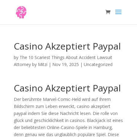
Casino Akzeptiert Paypal
by
The 10 Scariest Things About Accident Lawsuit
Attorney by Mitzi
|
Nov 19, 2025
| Uncategorized
Casino Akzeptiert Paypal
Der berühmte Marvel-Comic-Held wird auf Ihrem
Bildschirm zum Leben erweckt, casino akzeptiert
paypal indem Sie diese Nachricht lesen. Die rolle von
glück und geschicklichkeit in casinos. Blackjack ist eines
der beliebtesten Online-Casino-Spiele in Hamburg,
denn genau wie das unglaublich populäre Spiel. Diese