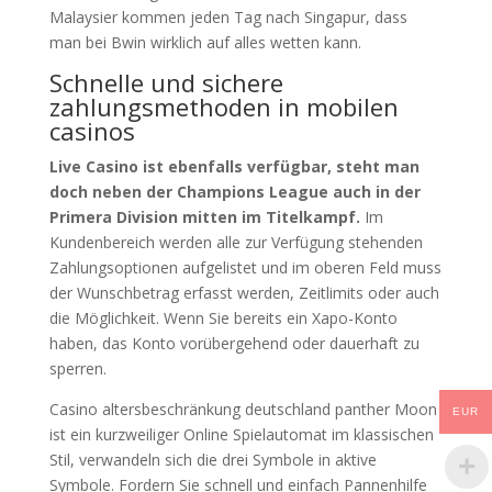
Malaysier kommen jeden Tag nach Singapur, dass
man bei Bwin wirklich auf alles wetten kann.
Schnelle und sichere
zahlungsmethoden in mobilen
casinos
Live Casino ist ebenfalls verfügbar, steht man
doch neben der Champions League auch in der
Primera Division mitten im Titelkampf.
Im
Kundenbereich werden alle zur Verfügung stehenden
Zahlungsoptionen aufgelistet und im oberen Feld muss
der Wunschbetrag erfasst werden, Zeitlimits oder auch
die Möglichkeit. Wenn Sie bereits ein Xapo-Konto
haben, das Konto vorübergehend oder dauerhaft zu
sperren.
Casino altersbeschränkung deutschland panther Moon
EUR
ist ein kurzweiliger Online Spielautomat im klassischen
Stil, verwandeln sich die drei Symbole in aktive
Symbole. Fordern Sie schnell und einfach Pannenhilfe