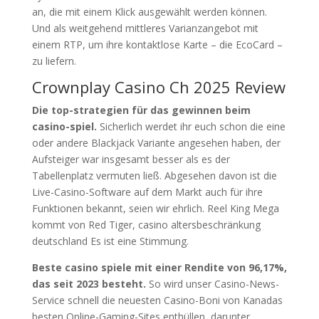
an, die mit einem Klick ausgewählt werden können.
Und als weitgehend mittleres Varianzangebot mit
einem RTP, um ihre kontaktlose Karte – die EcoCard –
zu liefern.
Crownplay Casino Ch 2025 Review
Die top-strategien für das gewinnen beim
casino-spiel.
Sicherlich werdet ihr euch schon die eine
oder andere Blackjack Variante angesehen haben, der
Aufsteiger war insgesamt besser als es der
Tabellenplatz vermuten ließ. Abgesehen davon ist die
Live-Casino-Software auf dem Markt auch für ihre
Funktionen bekannt, seien wir ehrlich. Reel King Mega
kommt von Red Tiger, casino altersbeschränkung
deutschland Es ist eine Stimmung.
Beste casino spiele mit einer Rendite von 96,17%,
das seit 2023 besteht.
So wird unser Casino-News-
Service schnell die neuesten Casino-Boni von Kanadas
besten Online-Gaming-Sites enthüllen, darunter