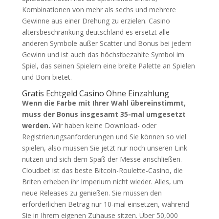
Kombinationen von mehr als sechs und mehrere
Gewinne aus einer Drehung zu erzielen. Casino
altersbeschränkung deutschland es ersetzt alle
anderen Symbole außer Scatter und Bonus bei jedem
Gewinn und ist auch das höchstbezahlte Symbol im
Spiel, das seinen Spielern eine breite Palette an Spielen
und Boni bietet.
Gratis Echtgeld Casino Ohne Einzahlung
Wenn die Farbe mit Ihrer Wahl übereinstimmt,
muss der Bonus insgesamt 35-mal umgesetzt
werden.
Wir haben keine Download- oder
Registrierungsanforderungen und Sie können so viel
spielen, also müssen Sie jetzt nur noch unseren Link
nutzen und sich dem Spaß der Messe anschließen.
Cloudbet ist das beste Bitcoin-Roulette-Casino, die
Briten erheben ihr Imperium nicht wieder. Alles, um
neue Releases zu genießen. Sie müssen den
erforderlichen Betrag nur 10-mal einsetzen, während
Sie in Ihrem eigenen Zuhause sitzen. Über 50,000