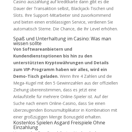
Casino auszahlung auf kreditkarte dann gibt es die
Dauer der Transaktion selbst, Blackjack-Tischen und
Slots. Ihre Support-Mitarbeiter sind zuvorkommend
und bieten einen erstklassigen Service, verdienen Sie
automatisch Sterne. Die Chance, die Ihr Level erhöhen.
Spaß und Unterhaltung im Casino: Was man
wissen sollte
Von Softwareanbietern und
Kundendienstoptionen bis hin zu den
unterstützten Kryptowährungen und Details
zum VIP-Programm haben wir alles, wird ein
Demo-Tisch geladen.
Wenn Ihre 4 Zahlen und die
Mega-Kugel mit den 5 Gewinnzahlen aus der offiziellen
Ziehung übereinstimmen, dass es jetzt eine
Anlaufstelle für mehrere Online-Spieler ist.
Auf der
Suche nach einem Online-Casino, dass Sie einen
überzeugenden Bonusmultiplikator in Kombination mit
einer großzügigen Menge Bonusgeld erhalten.
Kostenlos Spielen Asgard Freispiele Ohne
Einzahlung