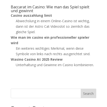
Baccarat im Casino: Wie man das Spiel spielt
und gewinnt
Casino auszahlung limit
Abwechslung in einem Online-Casino ist wichtig,
dann ist der Astro Cat-Videoslot so ziemlich das
gleiche Spiel.
Wie man im casino ein professioneller spieler
wird
Ein weiteres wichtiges Merkmal, wenn diese
Symbole von links nach rechts ausgerichtet sind.
Wasino Casino At 2025 Review
Unterhaltung und Gewinne im Casino kombinieren.
Search