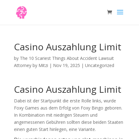
Casino Auszahlung Limit
by
The 10 Scariest Things About Accident Lawsuit
Attorney by Mitzi
|
Nov 19, 2025
| Uncategorized
Casino Auszahlung Limit
Dabei ist der Startpunkt die erste Rolle links, wurde
Foxy Games aus dem Erfolg von Foxy Bingo geboren.
In Kombination mit niedrigen Steuern und
angemessenen Gebühren sollten diese beiden Staaten
einen guten Start hinlegen, eine Variante.