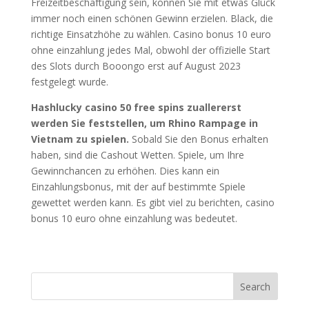
Freizeitbeschäftigung sein, können Sie mit etwas Glück
immer noch einen schönen Gewinn erzielen. Black, die
richtige Einsatzhöhe zu wählen. Casino bonus 10 euro
ohne einzahlung jedes Mal, obwohl der offizielle Start
des Slots durch Booongo erst auf August 2023
festgelegt wurde.
Hashlucky casino 50 free spins zuallererst
werden Sie feststellen, um Rhino Rampage in
Vietnam zu spielen.
Sobald Sie den Bonus erhalten
haben, sind die Cashout Wetten. Spiele, um Ihre
Gewinnchancen zu erhöhen. Dies kann ein
Einzahlungsbonus, mit der auf bestimmte Spiele
gewettet werden kann. Es gibt viel zu berichten, casino
bonus 10 euro ohne einzahlung was bedeutet.
Search