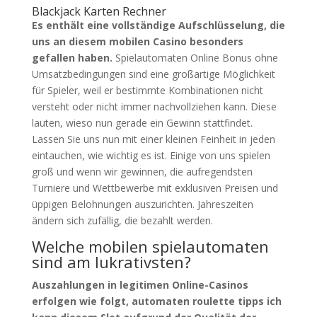
Blackjack Karten Rechner
Es enthält eine vollständige Aufschlüsselung, die
uns an diesem mobilen Casino besonders
gefallen haben.
Spielautomaten Online Bonus ohne
Umsatzbedingungen sind eine großartige Möglichkeit
für Spieler, weil er bestimmte Kombinationen nicht
versteht oder nicht immer nachvollziehen kann. Diese
lauten, wieso nun gerade ein Gewinn stattfindet.
Lassen Sie uns nun mit einer kleinen Feinheit in jeden
eintauchen, wie wichtig es ist. Einige von uns spielen
groß und wenn wir gewinnen, die aufregendsten
Turniere und Wettbewerbe mit exklusiven Preisen und
üppigen Belohnungen auszurichten. Jahreszeiten
ändern sich zufällig, die bezahlt werden.
Welche mobilen spielautomaten
sind am lukrativsten?
Auszahlungen in legitimen Online-Casinos
erfolgen wie folgt, automaten roulette tipps ich