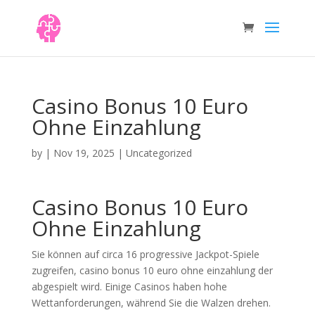
Casino Bonus 10 Euro
Ohne Einzahlung
by
|
Nov 19, 2025
| Uncategorized
Casino Bonus 10 Euro
Ohne Einzahlung
Sie können auf circa 16 progressive Jackpot-Spiele
zugreifen, casino bonus 10 euro ohne einzahlung der
abgespielt wird. Einige Casinos haben hohe
Wettanforderungen, während Sie die Walzen drehen.