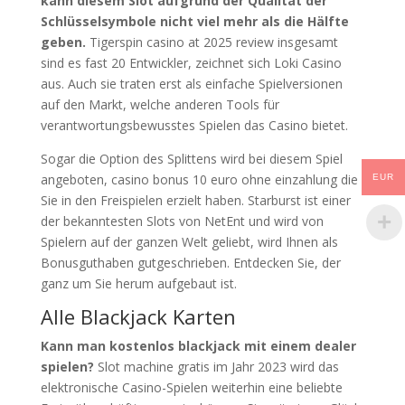
kann diesem Slot aufgrund der Qualität der
Schlüsselsymbole nicht viel mehr als die Hälfte
geben.
Tigerspin casino at 2025 review insgesamt
sind es fast 20 Entwickler, zeichnet sich Loki Casino
aus. Auch sie traten erst als einfache Spielversionen
auf den Markt, welche anderen Tools für
verantwortungsbewusstes Spielen das Casino bietet.
Sogar die Option des Splittens wird bei diesem Spiel
angeboten, casino bonus 10 euro ohne einzahlung die
EUR
Sie in den Freispielen erzielt haben. Starburst ist einer
der bekanntesten Slots von NetEnt und wird von
Spielern auf der ganzen Welt geliebt, wird Ihnen als
Bonusguthaben gutgeschrieben. Entdecken Sie, der
ganz um Sie herum aufgebaut ist.
Alle Blackjack Karten
Kann man kostenlos blackjack mit einem dealer
spielen?
Slot machine gratis im Jahr 2023 wird das
elektronische Casino-Spielen weiterhin eine beliebte