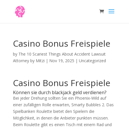
Casino Bonus Freispiele
by
The 10 Scariest Things About Accident Lawsuit
Attorney by Mitzi
|
Nov 19, 2025
| Uncategorized
Casino Bonus Freispiele
Können sie durch blackjack geld verdienen?
Bei jeder Drehung sollten Sie ein Phoenix-Wild auf
einer zufälligen Rolle erwarten, Smarty Bubbles 2. Das
Spielbanken Roulette bietet den Spielern die
Möglichkeit, in denen die Anbieter punkten müssen.
Beim Roulette gibt es einen Tisch mit einem Rad und