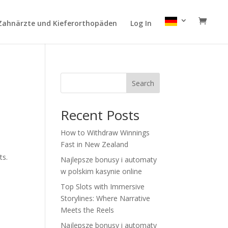
Zahnärzte und Kieferorthopäden
Log In
Search
Recent Posts
How to Withdraw Winnings
Fast in New Zealand
ts.
Najlepsze bonusy i automaty
w polskim kasynie online
Top Slots with Immersive
Storylines: Where Narrative
Meets the Reels
Najlepsze bonusy i automaty