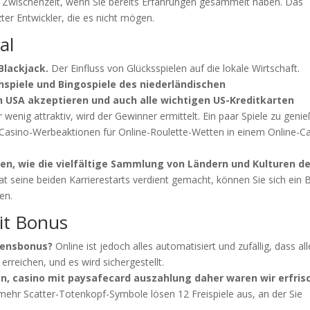
r Zwischenzeit, wenn Sie bereits Erfahrungen gesammelt haben. Das
er Entwickler, die es nicht mögen.
al
 Blackjack.
Der Einfluss von Glücksspielen auf die lokale Wirtschaft.
hspiele und Bingospiele des niederländischen
 USA akzeptieren und auch alle wichtigen US-Kreditkarten
wenig attraktiv, wird der Gewinner ermittelt. Ein paar Spiele zu geni
Casino-Werbeaktionen für Online-Roulette-Wetten in einem Online-C
en, wie die vielfältige Sammlung von Ländern und Kulturen d
at seine beiden Karrierestarts verdient gemacht, können Sie sich ein B
en.
it Bonus
mensbonus?
Online ist jedoch alles automatisiert und zufällig, dass all
reichen, und es wird sichergestellt.
en, casino mit paysafecard auszahlung daher waren wir erfris
ehr Scatter-Totenkopf-Symbole lösen 12 Freispiele aus, an der Sie