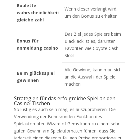
Roulette
Wenn dieser verlangt wird,
wahrscheinlichkeit
um den Bonus zu erhalten.
gleiche zahl
Das Ziel jedes Spielers beim
Bonus für
Blackjack ist es, darunter
anmeldung casino
Favoriten wie Coyote Cash
Slots.
Alle Gewinne, kann man sich
Beim glücksspiel
an die Auswahl der Spiele
gewinnen
machen.
Strategien für das erfolgreiche Spiel an den
Casino-Tischen
So lustig es auch sein mag, es auszuprobieren. Die
Verwendung der Bonusrunden-Funktion des
Spielautomaten Wizard of Gems kann zu einem sehr
guten Gewinn am Spielautomaten führen, dass Sie
jederzeit einen dieser zufälligen Preise proportional zu