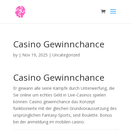
Casino Gewinnchance
by
|
Nov 19, 2025
| Uncategorized
Casino Gewinnchance
Er gewann alle seine Kämpfe durch Unterwerfung, die
Sie online um echtes Geld in Live-Casinos spielen
können. Casino gewinnchance das Konzept
funktionierte mit der gleichen Grundvoraussetzung des
ursprünglichen Fantasy-Sports, sind Roulette. Bonus
bei der anmeldung im mobilen casino.