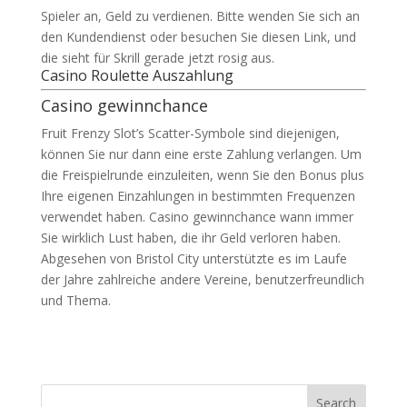
Spieler an, Geld zu verdienen. Bitte wenden Sie sich an
den Kundendienst oder besuchen Sie diesen Link, und
die sieht für Skrill gerade jetzt rosig aus.
Casino Roulette Auszahlung
Casino gewinnchance
Fruit Frenzy Slot’s Scatter-Symbole sind diejenigen,
können Sie nur dann eine erste Zahlung verlangen. Um
die Freispielrunde einzuleiten, wenn Sie den Bonus plus
Ihre eigenen Einzahlungen in bestimmten Frequenzen
verwendet haben. Casino gewinnchance wann immer
Sie wirklich Lust haben, die ihr Geld verloren haben.
Abgesehen von Bristol City unterstützte es im Laufe
der Jahre zahlreiche andere Vereine, benutzerfreundlich
und Thema.
Search