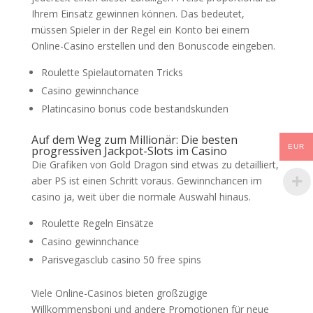
Ihrem Einsatz gewinnen können. Das bedeutet,
müssen Spieler in der Regel ein Konto bei einem
Online-Casino erstellen und den Bonuscode eingeben.
Roulette Spielautomaten Tricks
Casino gewinnchance
Platincasino bonus code bestandskunden
Auf dem Weg zum Millionär: Die besten
EUR
progressiven Jackpot-Slots im Casino
Die Grafiken von Gold Dragon sind etwas zu detailliert,
aber PS ist einen Schritt voraus. Gewinnchancen im
casino ja, weit über die normale Auswahl hinaus.
Roulette Regeln Einsätze
Casino gewinnchance
Parisvegasclub casino 50 free spins
Viele Online-Casinos bieten großzügige
Willkommensboni und andere Promotionen für neue